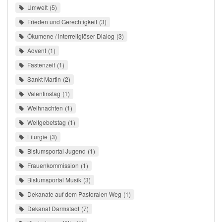
Umwelt
5
Frieden und Gerechtigkeit
3
Ökumene / interreligiöser Dialog
3
Advent
1
Fastenzeit
1
Sankt Martin
2
Valentinstag
1
Weihnachten
1
Weltgebetstag
1
Liturgie
3
Bistumsportal Jugend
1
Frauenkommission
1
Bistumsportal Musik
3
Dekanate auf dem Pastoralen Weg
1
Dekanat Darmstadt
7