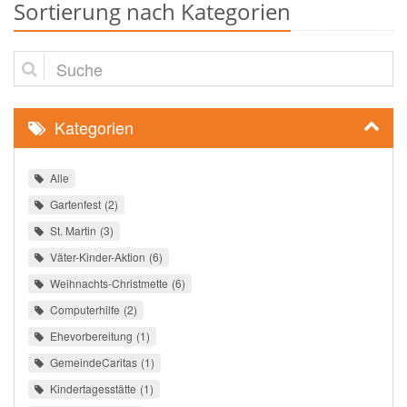
Sortierung nach Kategorien
Suche
Kategorien
Alle
Gartenfest
2
St. Martin
3
Väter-Kinder-Aktion
6
Weihnachts-Christmette
6
Computerhilfe
2
Ehevorbereitung
1
GemeindeCaritas
1
Kindertagesstätte
1