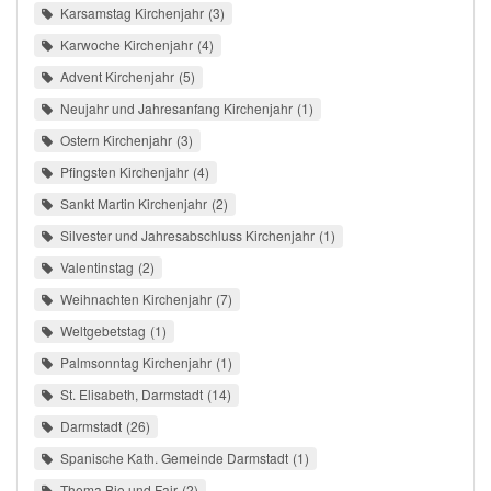
Karsamstag Kirchenjahr
3
Karwoche Kirchenjahr
4
Advent Kirchenjahr
5
Neujahr und Jahresanfang Kirchenjahr
1
Ostern Kirchenjahr
3
Pfingsten Kirchenjahr
4
Sankt Martin Kirchenjahr
2
Silvester und Jahresabschluss Kirchenjahr
1
Valentinstag
2
Weihnachten Kirchenjahr
7
Weltgebetstag
1
Palmsonntag Kirchenjahr
1
St. Elisabeth, Darmstadt
14
Darmstadt
26
Spanische Kath. Gemeinde Darmstadt
1
Thema Bio und Fair
2