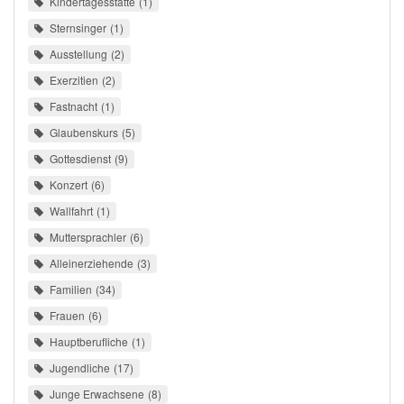
Kindertagesstätte
1
Sternsinger
1
Ausstellung
2
Exerzitien
2
Fastnacht
1
Glaubenskurs
5
Gottesdienst
9
Konzert
6
Wallfahrt
1
Muttersprachler
6
Alleinerziehende
3
Familien
34
Frauen
6
Hauptberufliche
1
Jugendliche
17
Junge Erwachsene
8