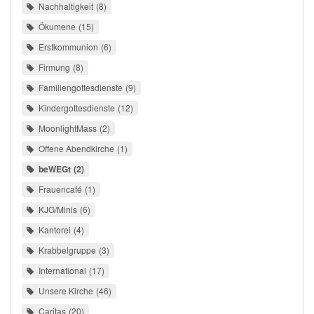
Nachhaltigkeit
8
Ökumene
15
Erstkommunion
6
Firmung
8
Familiengottesdienste
9
Kindergottesdienste
12
MoonlightMass
2
Offene Abendkirche
1
beWEGt
2
Frauencafé
1
KJG/Minis
6
Kantorei
4
Krabbelgruppe
3
International
17
Unsere Kirche
46
Caritas
20