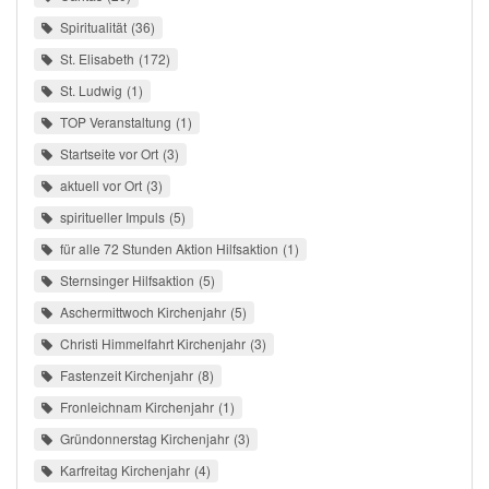
Spiritualität
36
St. Elisabeth
172
St. Ludwig
1
TOP Veranstaltung
1
Startseite vor Ort
3
aktuell vor Ort
3
spiritueller Impuls
5
für alle 72 Stunden Aktion Hilfsaktion
1
Sternsinger Hilfsaktion
5
Aschermittwoch Kirchenjahr
5
Christi Himmelfahrt Kirchenjahr
3
Fastenzeit Kirchenjahr
8
Fronleichnam Kirchenjahr
1
Gründonnerstag Kirchenjahr
3
Karfreitag Kirchenjahr
4