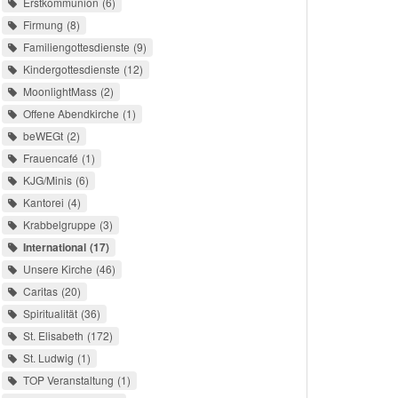
Erstkommunion
6
Firmung
8
Familiengottesdienste
9
Kindergottesdienste
12
MoonlightMass
2
Offene Abendkirche
1
beWEGt
2
Frauencafé
1
KJG/Minis
6
Kantorei
4
Krabbelgruppe
3
International
17
Unsere Kirche
46
Caritas
20
Spiritualität
36
St. Elisabeth
172
St. Ludwig
1
TOP Veranstaltung
1