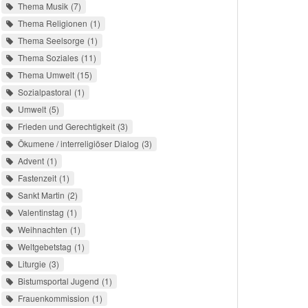
Thema Musik
7
Thema Religionen
1
Thema Seelsorge
1
Thema Soziales
11
Thema Umwelt
15
Sozialpastoral
1
Umwelt
5
Frieden und Gerechtigkeit
3
Ökumene / interreligiöser Dialog
3
Advent
1
Fastenzeit
1
Sankt Martin
2
Valentinstag
1
Weihnachten
1
Weltgebetstag
1
Liturgie
3
Bistumsportal Jugend
1
Frauenkommission
1