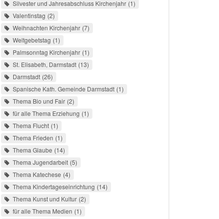
Silvester und Jahresabschluss Kirchenjahr
1
Valentinstag
2
Weihnachten Kirchenjahr
7
Weltgebetstag
1
Palmsonntag Kirchenjahr
1
St. Elisabeth, Darmstadt
13
Darmstadt
26
Spanische Kath. Gemeinde Darmstadt
1
Thema Bio und Fair
2
für alle Thema Erziehung
1
Thema Flucht
1
Thema Frieden
1
Thema Glaube
14
Thema Jugendarbeit
5
Thema Katechese
4
Thema Kindertageseinrichtung
14
Thema Kunst und Kultur
2
für alle Thema Medien
1