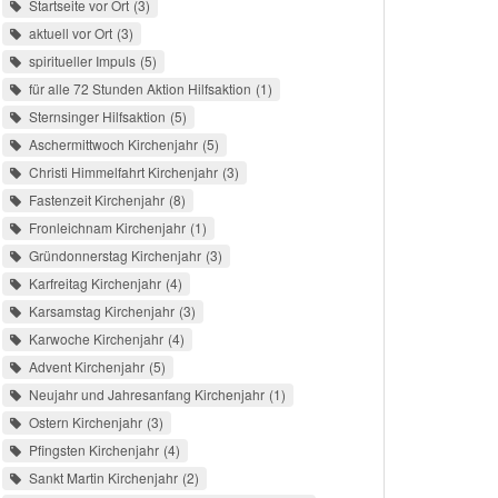
Startseite vor Ort
3
aktuell vor Ort
3
spiritueller Impuls
5
für alle 72 Stunden Aktion Hilfsaktion
1
Sternsinger Hilfsaktion
5
Aschermittwoch Kirchenjahr
5
Christi Himmelfahrt Kirchenjahr
3
Fastenzeit Kirchenjahr
8
Fronleichnam Kirchenjahr
1
Gründonnerstag Kirchenjahr
3
Karfreitag Kirchenjahr
4
Karsamstag Kirchenjahr
3
Karwoche Kirchenjahr
4
Advent Kirchenjahr
5
Neujahr und Jahresanfang Kirchenjahr
1
Ostern Kirchenjahr
3
Pfingsten Kirchenjahr
4
Sankt Martin Kirchenjahr
2