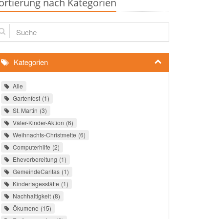
ortierung nach Kategorien
che
Kategorien
Alle
Gartenfest
1
St. Martin
3
Väter-Kinder-Aktion
6
Weihnachts-Christmette
6
Computerhilfe
2
Ehevorbereitung
1
GemeindeCaritas
1
Kindertagesstätte
1
Nachhaltigkeit
8
Ökumene
15