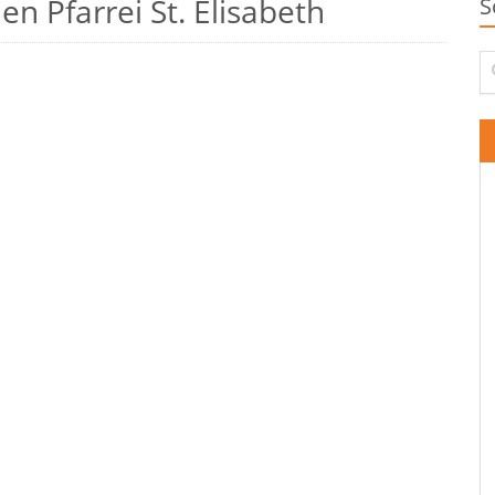
n Pfarrei St. Elisabeth
S
Su