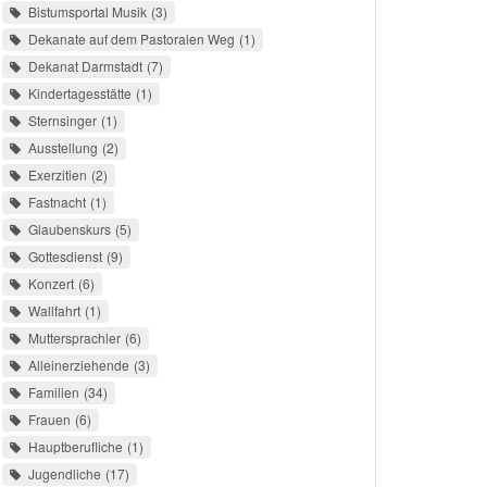
Bistumsportal Musik
3
Dekanate auf dem Pastoralen Weg
1
Dekanat Darmstadt
7
Kindertagesstätte
1
Sternsinger
1
Ausstellung
2
Exerzitien
2
Fastnacht
1
Glaubenskurs
5
Gottesdienst
9
Konzert
6
Wallfahrt
1
Muttersprachler
6
Alleinerziehende
3
Familien
34
Frauen
6
Hauptberufliche
1
Jugendliche
17