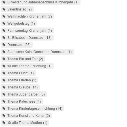
Silvester und Jahresabschluss Kirchenjahr
1
Valentinstag
2
Weihnachten Kirchenjahr
7
Weltgebetstag
1
Palmsonntag Kirchenjahr
1
St. Elisabeth, Darmstadt
13
Darmstadt
26
Spanische Kath. Gemeinde Darmstadt
1
Thema Bio und Fair
2
für alle Thema Erziehung
1
Thema Flucht
1
Thema Frieden
1
Thema Glaube
14
Thema Jugendarbeit
5
Thema Katechese
4
Thema Kindertageseinrichtung
14
Thema Kunst und Kultur
2
für alle Thema Medien
1