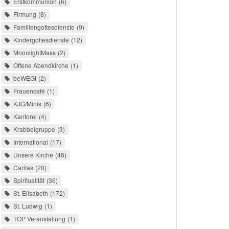
Erstkommunion
6
Firmung
8
Familiengottesdienste
9
Kindergottesdienste
12
MoonlightMass
2
Offene Abendkirche
1
beWEGt
2
Frauencafé
1
KJG/Minis
6
Kantorei
4
Krabbelgruppe
3
International
17
Unsere Kirche
46
Caritas
20
Spiritualität
36
St. Elisabeth
172
St. Ludwig
1
TOP Veranstaltung
1