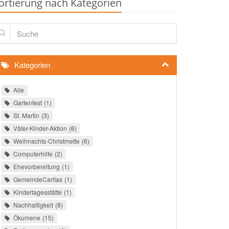
ortierung nach Kategorien
che
Kategorien
Alle
Gartenfest
1
St. Martin
3
Väter-Kinder-Aktion
6
Weihnachts-Christmette
6
Computerhilfe
2
Ehevorbereitung
1
GemeindeCaritas
1
Kindertagesstätte
1
Nachhaltigkeit
8
Ökumene
15