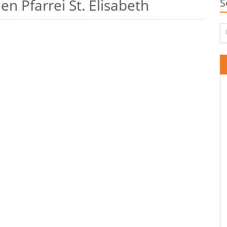
n Pfarrei St. Elisabeth
S
Su