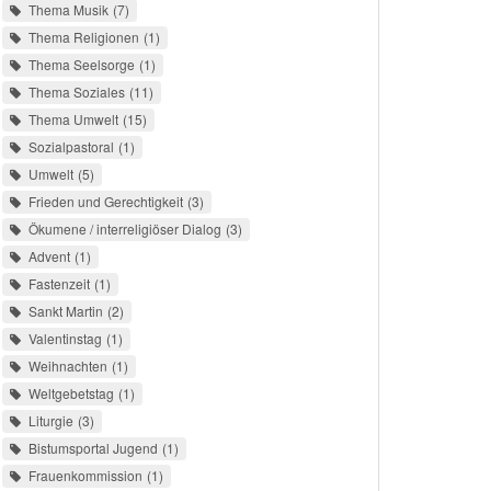
Thema Musik
7
Thema Religionen
1
Thema Seelsorge
1
Thema Soziales
11
Thema Umwelt
15
Sozialpastoral
1
Umwelt
5
Frieden und Gerechtigkeit
3
Ökumene / interreligiöser Dialog
3
Advent
1
Fastenzeit
1
Sankt Martin
2
Valentinstag
1
Weihnachten
1
Weltgebetstag
1
Liturgie
3
Bistumsportal Jugend
1
Frauenkommission
1