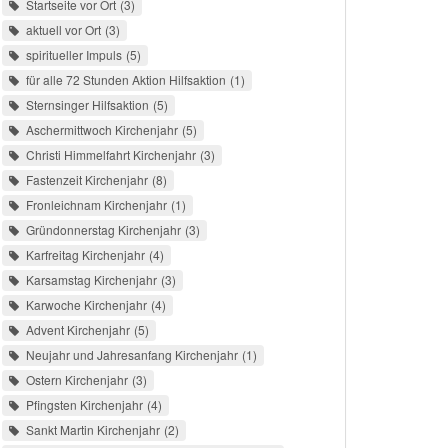
Startseite vor Ort
3
aktuell vor Ort
3
spiritueller Impuls
5
für alle 72 Stunden Aktion Hilfsaktion
1
Sternsinger Hilfsaktion
5
Aschermittwoch Kirchenjahr
5
Christi Himmelfahrt Kirchenjahr
3
Fastenzeit Kirchenjahr
8
Fronleichnam Kirchenjahr
1
Gründonnerstag Kirchenjahr
3
Karfreitag Kirchenjahr
4
Karsamstag Kirchenjahr
3
Karwoche Kirchenjahr
4
Advent Kirchenjahr
5
Neujahr und Jahresanfang Kirchenjahr
1
Ostern Kirchenjahr
3
Pfingsten Kirchenjahr
4
Sankt Martin Kirchenjahr
2