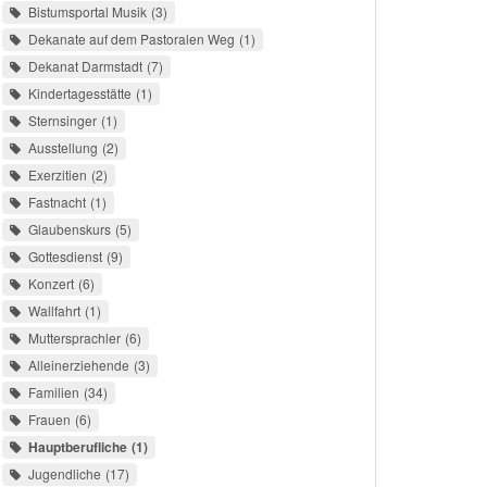
Bistumsportal Musik
3
Dekanate auf dem Pastoralen Weg
1
Dekanat Darmstadt
7
Kindertagesstätte
1
Sternsinger
1
Ausstellung
2
Exerzitien
2
Fastnacht
1
Glaubenskurs
5
Gottesdienst
9
Konzert
6
Wallfahrt
1
Muttersprachler
6
Alleinerziehende
3
Familien
34
Frauen
6
Hauptberufliche
1
Jugendliche
17