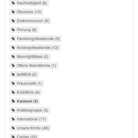
Nachhaltigkeit
8
Ökumene
15
Erstkommunion
6
Firmung
8
Familiengottesdienste
9
Kindergottesdienste
12
MoonlightMass
2
Offene Abendkirche
1
beWEGt
2
Frauencafé
1
KJG/Minis
6
Kantorei
4
Krabbelgruppe
3
International
17
Unsere Kirche
46
Caritas
20