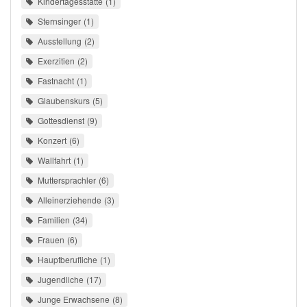
Kindertagesstätte
1
Sternsinger
1
Ausstellung
2
Exerzitien
2
Fastnacht
1
Glaubenskurs
5
Gottesdienst
9
Konzert
6
Wallfahrt
1
Muttersprachler
6
Alleinerziehende
3
Familien
34
Frauen
6
Hauptberufliche
1
Jugendliche
17
Junge Erwachsene
8