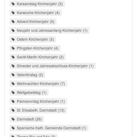
Karsamstag Kirchenjahr
3
Karwoche Kirchenjahr
4
Advent Kirchenjahr
5
Neujahr und Jahresanfang Kirchenjahr
1
Ostern Kirchenjahr
3
Pfingsten Kirchenjahr
4
Sankt Martin Kirchenjahr
2
Silvester und Jahresabschluss Kirchenjahr
1
Valentinstag
2
Weihnachten Kirchenjahr
7
Weltgebetstag
1
Palmsonntag Kirchenjahr
1
St. Elisabeth, Darmstadt
13
Darmstadt
26
Spanische Kath. Gemeinde Darmstadt
1
Thema Bio und Fair
2