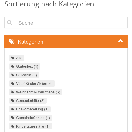
Sortierung nach Kategorien
Suche
Kategorien
Alle
Gartenfest
1
St. Martin
3
Väter-Kinder-Aktion
6
Weihnachts-Christmette
6
Computerhilfe
2
Ehevorbereitung
1
GemeindeCaritas
1
Kindertagesstätte
1