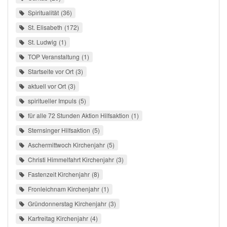
Spiritualität
36
St. Elisabeth
172
St. Ludwig
1
TOP Veranstaltung
1
Startseite vor Ort
3
aktuell vor Ort
3
spiritueller Impuls
5
für alle 72 Stunden Aktion Hilfsaktion
1
Sternsinger Hilfsaktion
5
Aschermittwoch Kirchenjahr
5
Christi Himmelfahrt Kirchenjahr
3
Fastenzeit Kirchenjahr
8
Fronleichnam Kirchenjahr
1
Gründonnerstag Kirchenjahr
3
Karfreitag Kirchenjahr
4