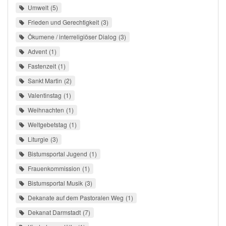
Umwelt
5
Frieden und Gerechtigkeit
3
Ökumene / interreligiöser Dialog
3
Advent
1
Fastenzeit
1
Sankt Martin
2
Valentinstag
1
Weihnachten
1
Weltgebetstag
1
Liturgie
3
Bistumsportal Jugend
1
Frauenkommission
1
Bistumsportal Musik
3
Dekanate auf dem Pastoralen Weg
1
Dekanat Darmstadt
7