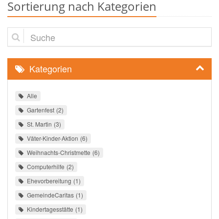
Sortierung nach Kategorien
Suche
Kategorien
Alle
Gartenfest
2
St. Martin
3
Väter-Kinder-Aktion
6
Weihnachts-Christmette
6
Computerhilfe
2
Ehevorbereitung
1
GemeindeCaritas
1
Kindertagesstätte
1