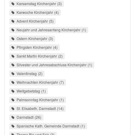
Karsamstag Kirchenjahr
3
Karwoche Kirchenjahr
4
Advent Kirchenjahr
5
Neujahr und Jahresanfang Kirchenjahr
1
Ostern Kirchenjahr
3
Pfingsten Kirchenjahr
4
Sankt Martin Kirchenjahr
2
Silvester und Jahresabschluss Kirchenjahr
1
Valentinstag
2
Weihnachten Kirchenjahr
7
Weltgebetstag
1
Palmsonntag Kirchenjahr
1
St. Elisabeth, Darmstadt
14
Darmstadt
26
Spanische Kath. Gemeinde Darmstadt
1
Thema Bio und Fair
2