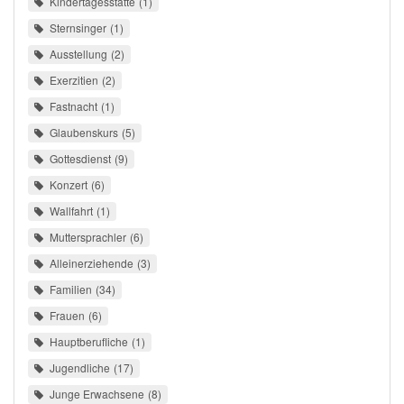
Kindertagesstätte
1
Sternsinger
1
Ausstellung
2
Exerzitien
2
Fastnacht
1
Glaubenskurs
5
Gottesdienst
9
Konzert
6
Wallfahrt
1
Muttersprachler
6
Alleinerziehende
3
Familien
34
Frauen
6
Hauptberufliche
1
Jugendliche
17
Junge Erwachsene
8