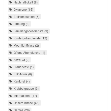
Nachhaltigkeit
8
Ökumene
15
Erstkommunion
6
Firmung
8
Familiengottesdienste
9
Kindergottesdienste
12
MoonlightMass
2
Offene Abendkirche
1
beWEGt
2
Frauencafé
1
KJG/Minis
6
Kantorei
4
Krabbelgruppe
3
International
17
Unsere Kirche
46
Caritas
20