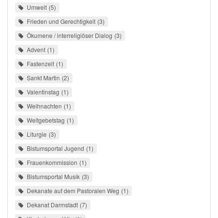
Umwelt
5
Frieden und Gerechtigkeit
3
Ökumene / interreligiöser Dialog
3
Advent
1
Fastenzeit
1
Sankt Martin
2
Valentinstag
1
Weihnachten
1
Weltgebetstag
1
Liturgie
3
Bistumsportal Jugend
1
Frauenkommission
1
Bistumsportal Musik
3
Dekanate auf dem Pastoralen Weg
1
Dekanat Darmstadt
7