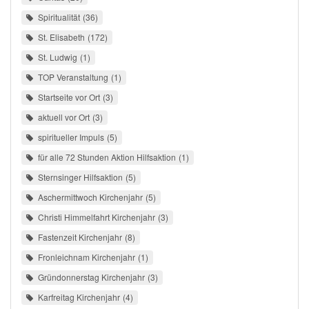
Spiritualität
36
St. Elisabeth
172
St. Ludwig
1
TOP Veranstaltung
1
Startseite vor Ort
3
aktuell vor Ort
3
spiritueller Impuls
5
für alle 72 Stunden Aktion Hilfsaktion
1
Sternsinger Hilfsaktion
5
Aschermittwoch Kirchenjahr
5
Christi Himmelfahrt Kirchenjahr
3
Fastenzeit Kirchenjahr
8
Fronleichnam Kirchenjahr
1
Gründonnerstag Kirchenjahr
3
Karfreitag Kirchenjahr
4