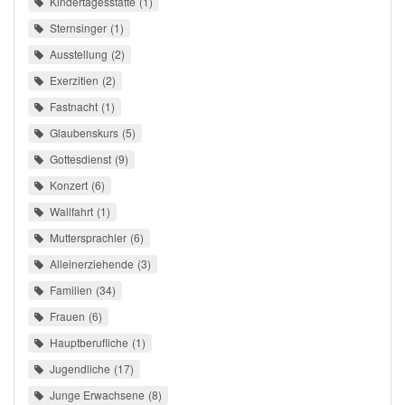
Kindertagesstätte
1
Sternsinger
1
Ausstellung
2
Exerzitien
2
Fastnacht
1
Glaubenskurs
5
Gottesdienst
9
Konzert
6
Wallfahrt
1
Muttersprachler
6
Alleinerziehende
3
Familien
34
Frauen
6
Hauptberufliche
1
Jugendliche
17
Junge Erwachsene
8