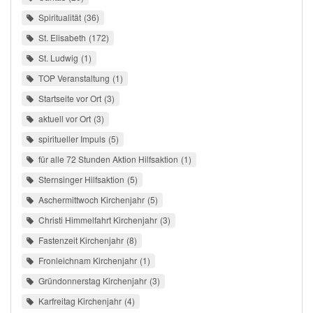
Spiritualität
36
St. Elisabeth
172
St. Ludwig
1
TOP Veranstaltung
1
Startseite vor Ort
3
aktuell vor Ort
3
spiritueller Impuls
5
für alle 72 Stunden Aktion Hilfsaktion
1
Sternsinger Hilfsaktion
5
Aschermittwoch Kirchenjahr
5
Christi Himmelfahrt Kirchenjahr
3
Fastenzeit Kirchenjahr
8
Fronleichnam Kirchenjahr
1
Gründonnerstag Kirchenjahr
3
Karfreitag Kirchenjahr
4