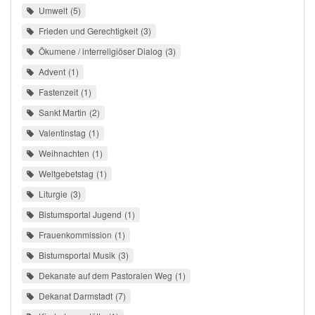
Umwelt
5
Frieden und Gerechtigkeit
3
Ökumene / interreligiöser Dialog
3
Advent
1
Fastenzeit
1
Sankt Martin
2
Valentinstag
1
Weihnachten
1
Weltgebetstag
1
Liturgie
3
Bistumsportal Jugend
1
Frauenkommission
1
Bistumsportal Musik
3
Dekanate auf dem Pastoralen Weg
1
Dekanat Darmstadt
7