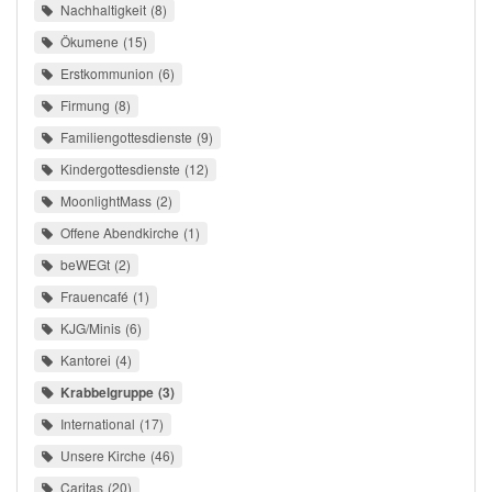
Nachhaltigkeit
8
Ökumene
15
Erstkommunion
6
Firmung
8
Familiengottesdienste
9
Kindergottesdienste
12
MoonlightMass
2
Offene Abendkirche
1
beWEGt
2
Frauencafé
1
KJG/Minis
6
Kantorei
4
Krabbelgruppe
3
International
17
Unsere Kirche
46
Caritas
20