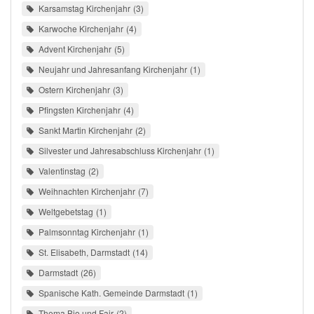
Karsamstag Kirchenjahr
3
Karwoche Kirchenjahr
4
Advent Kirchenjahr
5
Neujahr und Jahresanfang Kirchenjahr
1
Ostern Kirchenjahr
3
Pfingsten Kirchenjahr
4
Sankt Martin Kirchenjahr
2
Silvester und Jahresabschluss Kirchenjahr
1
Valentinstag
2
Weihnachten Kirchenjahr
7
Weltgebetstag
1
Palmsonntag Kirchenjahr
1
St. Elisabeth, Darmstadt
14
Darmstadt
26
Spanische Kath. Gemeinde Darmstadt
1
Thema Bio und Fair
2