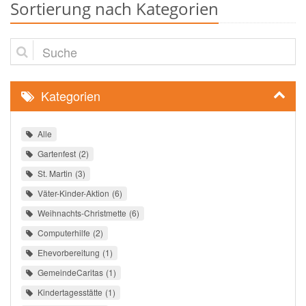
Sortierung nach Kategorien
Suche
Kategorien
Alle
Gartenfest
2
St. Martin
3
Väter-Kinder-Aktion
6
Weihnachts-Christmette
6
Computerhilfe
2
Ehevorbereitung
1
GemeindeCaritas
1
Kindertagesstätte
1