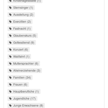
Kindertagesstätte
1
Sternsinger
1
Ausstellung
2
Exerzitien
2
Fastnacht
1
Glaubenskurs
5
Gottesdienst
9
Konzert
6
Wallfahrt
1
Muttersprachler
6
Alleinerziehende
3
Familien
34
Frauen
6
Hauptberufliche
1
Jugendliche
17
Junge Erwachsene
8