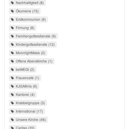
Nachhaltigkeit
8
Ökumene
15
Erstkommunion
6
Firmung
8
Familiengottesdienste
9
Kindergottesdienste
12
MoonlightMass
2
Offene Abendkirche
1
beWEGt
2
Frauencafé
1
KJG/Minis
6
Kantorei
4
Krabbelgruppe
3
International
17
Unsere Kirche
46
Caritas
20