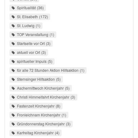
Spiritualität
36
St. Elisabeth
172
St. Ludwig
1
TOP Veranstaltung
1
Startseite vor Ort
3
aktuell vor Ort
3
spiritueller Impuls
5
für alle 72 Stunden Aktion Hilfsaktion
1
Sternsinger Hilfsaktion
5
Aschermittwoch Kirchenjahr
5
Christi Himmelfahrt Kirchenjahr
3
Fastenzeit Kirchenjahr
8
Fronleichnam Kirchenjahr
1
Gründonnerstag Kirchenjahr
3
Karfreitag Kirchenjahr
4