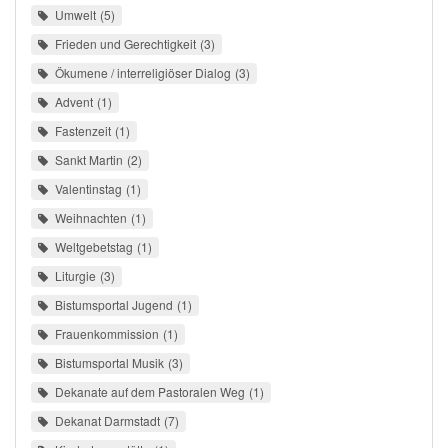
Umwelt
5
Frieden und Gerechtigkeit
3
Ökumene / interreligiöser Dialog
3
Advent
1
Fastenzeit
1
Sankt Martin
2
Valentinstag
1
Weihnachten
1
Weltgebetstag
1
Liturgie
3
Bistumsportal Jugend
1
Frauenkommission
1
Bistumsportal Musik
3
Dekanate auf dem Pastoralen Weg
1
Dekanat Darmstadt
7