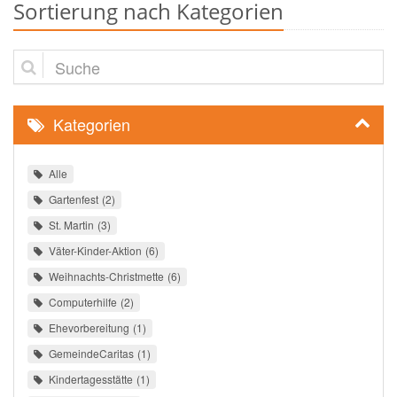
Sortierung nach Kategorien
Suche
Kategorien
Alle
Gartenfest
2
St. Martin
3
Väter-Kinder-Aktion
6
Weihnachts-Christmette
6
Computerhilfe
2
Ehevorbereitung
1
GemeindeCaritas
1
Kindertagesstätte
1