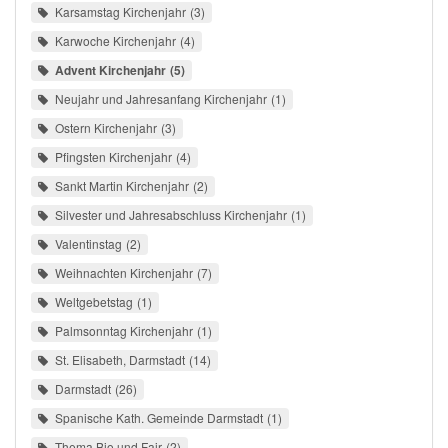
Karsamstag Kirchenjahr
3
Karwoche Kirchenjahr
4
Advent Kirchenjahr
5
Neujahr und Jahresanfang Kirchenjahr
1
Ostern Kirchenjahr
3
Pfingsten Kirchenjahr
4
Sankt Martin Kirchenjahr
2
Silvester und Jahresabschluss Kirchenjahr
1
Valentinstag
2
Weihnachten Kirchenjahr
7
Weltgebetstag
1
Palmsonntag Kirchenjahr
1
St. Elisabeth, Darmstadt
14
Darmstadt
26
Spanische Kath. Gemeinde Darmstadt
1
Thema Bio und Fair
2