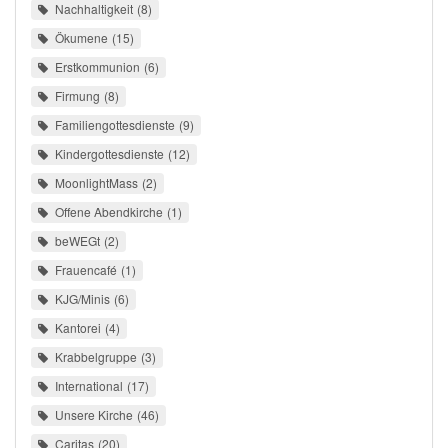
Nachhaltigkeit
8
Ökumene
15
Erstkommunion
6
Firmung
8
Familiengottesdienste
9
Kindergottesdienste
12
MoonlightMass
2
Offene Abendkirche
1
beWEGt
2
Frauencafé
1
KJG/Minis
6
Kantorei
4
Krabbelgruppe
3
International
17
Unsere Kirche
46
Caritas
20