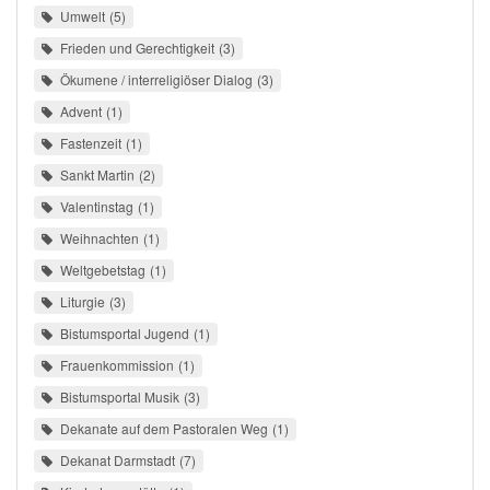
Umwelt
5
Frieden und Gerechtigkeit
3
Ökumene / interreligiöser Dialog
3
Advent
1
Fastenzeit
1
Sankt Martin
2
Valentinstag
1
Weihnachten
1
Weltgebetstag
1
Liturgie
3
Bistumsportal Jugend
1
Frauenkommission
1
Bistumsportal Musik
3
Dekanate auf dem Pastoralen Weg
1
Dekanat Darmstadt
7