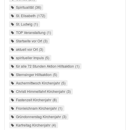
Spiritualität
36
St. Elisabeth
172
St. Ludwig
1
TOP Veranstaltung
1
Startseite vor Ort
3
aktuell vor Ort
3
spiritueller Impuls
5
für alle 72 Stunden Aktion Hilfsaktion
1
Sternsinger Hilfsaktion
5
Aschermittwoch Kirchenjahr
5
Christi Himmelfahrt Kirchenjahr
3
Fastenzeit Kirchenjahr
8
Fronleichnam Kirchenjahr
1
Gründonnerstag Kirchenjahr
3
Karfreitag Kirchenjahr
4