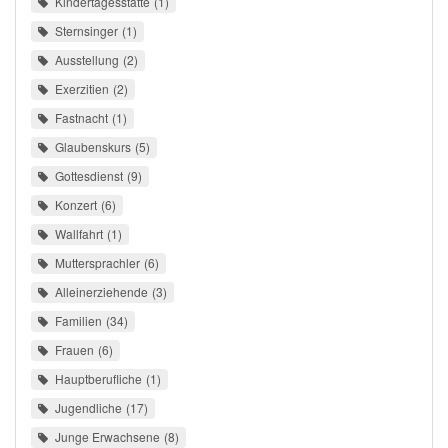
Kindertagesstätte
1
Sternsinger
1
Ausstellung
2
Exerzitien
2
Fastnacht
1
Glaubenskurs
5
Gottesdienst
9
Konzert
6
Wallfahrt
1
Muttersprachler
6
Alleinerziehende
3
Familien
34
Frauen
6
Hauptberufliche
1
Jugendliche
17
Junge Erwachsene
8