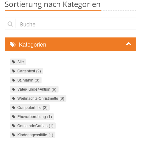
Sortierung nach Kategorien
Suche
Kategorien
Alle
Gartenfest
2
St. Martin
3
Väter-Kinder-Aktion
6
Weihnachts-Christmette
6
Computerhilfe
2
Ehevorbereitung
1
GemeindeCaritas
1
Kindertagesstätte
1