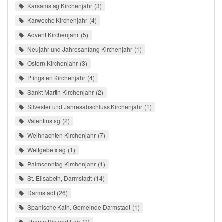
Karsamstag Kirchenjahr
3
Karwoche Kirchenjahr
4
Advent Kirchenjahr
5
Neujahr und Jahresanfang Kirchenjahr
1
Ostern Kirchenjahr
3
Pfingsten Kirchenjahr
4
Sankt Martin Kirchenjahr
2
Silvester und Jahresabschluss Kirchenjahr
1
Valentinstag
2
Weihnachten Kirchenjahr
7
Weltgebetstag
1
Palmsonntag Kirchenjahr
1
St. Elisabeth, Darmstadt
14
Darmstadt
26
Spanische Kath. Gemeinde Darmstadt
1
Thema Bio und Fair
2