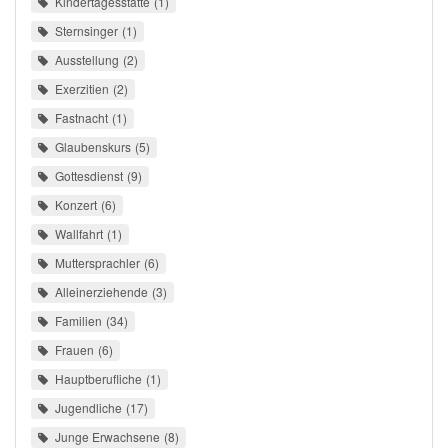
Kindertagesstätte
1
Sternsinger
1
Ausstellung
2
Exerzitien
2
Fastnacht
1
Glaubenskurs
5
Gottesdienst
9
Konzert
6
Wallfahrt
1
Muttersprachler
6
Alleinerziehende
3
Familien
34
Frauen
6
Hauptberufliche
1
Jugendliche
17
Junge Erwachsene
8