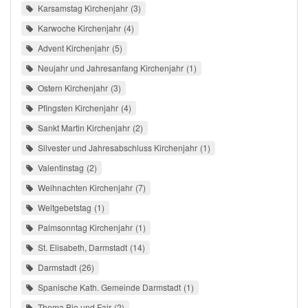
Karsamstag Kirchenjahr
3
Karwoche Kirchenjahr
4
Advent Kirchenjahr
5
Neujahr und Jahresanfang Kirchenjahr
1
Ostern Kirchenjahr
3
Pfingsten Kirchenjahr
4
Sankt Martin Kirchenjahr
2
Silvester und Jahresabschluss Kirchenjahr
1
Valentinstag
2
Weihnachten Kirchenjahr
7
Weltgebetstag
1
Palmsonntag Kirchenjahr
1
St. Elisabeth, Darmstadt
14
Darmstadt
26
Spanische Kath. Gemeinde Darmstadt
1
Thema Bio und Fair
2