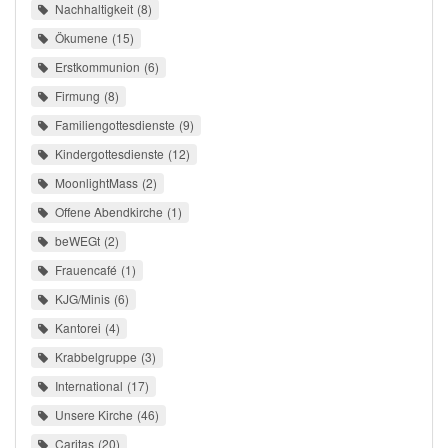
Nachhaltigkeit
8
Ökumene
15
Erstkommunion
6
Firmung
8
Familiengottesdienste
9
Kindergottesdienste
12
MoonlightMass
2
Offene Abendkirche
1
beWEGt
2
Frauencafé
1
KJG/Minis
6
Kantorei
4
Krabbelgruppe
3
International
17
Unsere Kirche
46
Caritas
20