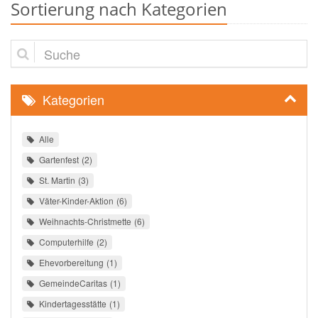
Sortierung nach Kategorien
Suche
Kategorien
Alle
Gartenfest
2
St. Martin
3
Väter-Kinder-Aktion
6
Weihnachts-Christmette
6
Computerhilfe
2
Ehevorbereitung
1
GemeindeCaritas
1
Kindertagesstätte
1