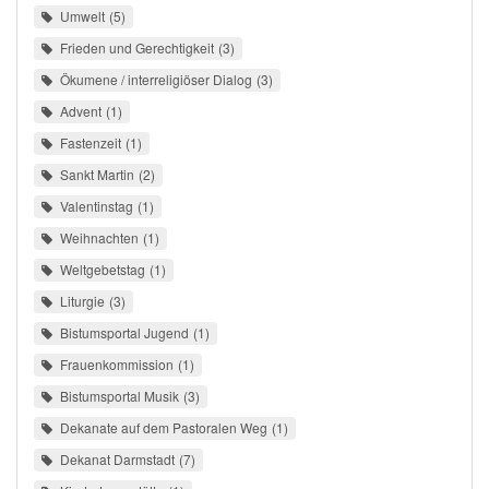
Umwelt
5
Frieden und Gerechtigkeit
3
Ökumene / interreligiöser Dialog
3
Advent
1
Fastenzeit
1
Sankt Martin
2
Valentinstag
1
Weihnachten
1
Weltgebetstag
1
Liturgie
3
Bistumsportal Jugend
1
Frauenkommission
1
Bistumsportal Musik
3
Dekanate auf dem Pastoralen Weg
1
Dekanat Darmstadt
7