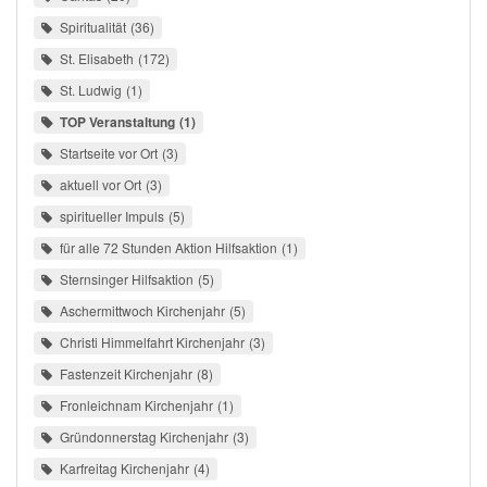
Spiritualität
36
St. Elisabeth
172
St. Ludwig
1
TOP Veranstaltung
1
Startseite vor Ort
3
aktuell vor Ort
3
spiritueller Impuls
5
für alle 72 Stunden Aktion Hilfsaktion
1
Sternsinger Hilfsaktion
5
Aschermittwoch Kirchenjahr
5
Christi Himmelfahrt Kirchenjahr
3
Fastenzeit Kirchenjahr
8
Fronleichnam Kirchenjahr
1
Gründonnerstag Kirchenjahr
3
Karfreitag Kirchenjahr
4