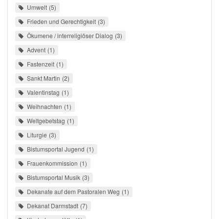
Umwelt
5
Frieden und Gerechtigkeit
3
Ökumene / interreligiöser Dialog
3
Advent
1
Fastenzeit
1
Sankt Martin
2
Valentinstag
1
Weihnachten
1
Weltgebetstag
1
Liturgie
3
Bistumsportal Jugend
1
Frauenkommission
1
Bistumsportal Musik
3
Dekanate auf dem Pastoralen Weg
1
Dekanat Darmstadt
7