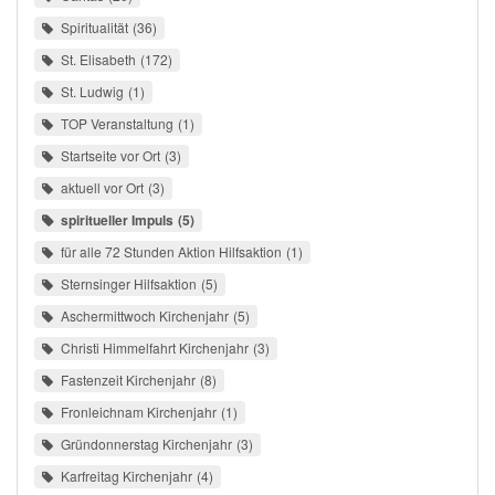
Spiritualität
36
St. Elisabeth
172
St. Ludwig
1
TOP Veranstaltung
1
Startseite vor Ort
3
aktuell vor Ort
3
spiritueller Impuls
5
für alle 72 Stunden Aktion Hilfsaktion
1
Sternsinger Hilfsaktion
5
Aschermittwoch Kirchenjahr
5
Christi Himmelfahrt Kirchenjahr
3
Fastenzeit Kirchenjahr
8
Fronleichnam Kirchenjahr
1
Gründonnerstag Kirchenjahr
3
Karfreitag Kirchenjahr
4