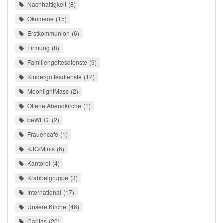
Nachhaltigkeit
8
Ökumene
15
Erstkommunion
6
Firmung
8
Familiengottesdienste
9
Kindergottesdienste
12
MoonlightMass
2
Offene Abendkirche
1
beWEGt
2
Frauencafé
1
KJG/Minis
6
Kantorei
4
Krabbelgruppe
3
International
17
Unsere Kirche
46
Caritas
20