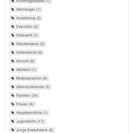
Kindertagesstätte
1
Sternsinger
1
Ausstellung
2
Exerzitien
2
Fastnacht
1
Glaubenskurs
5
Gottesdienst
9
Konzert
6
Wallfahrt
1
Muttersprachler
6
Alleinerziehende
3
Familien
34
Frauen
6
Hauptberufliche
1
Jugendliche
17
Junge Erwachsene
8