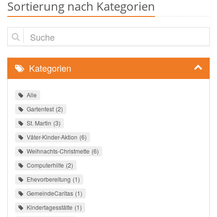
Sortierung nach Kategorien
Suche
Kategorien
Alle
Gartenfest
2
St. Martin
3
Väter-Kinder-Aktion
6
Weihnachts-Christmette
6
Computerhilfe
2
Ehevorbereitung
1
GemeindeCaritas
1
Kindertagesstätte
1