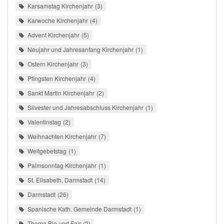
Karsamstag Kirchenjahr
3
Karwoche Kirchenjahr
4
Advent Kirchenjahr
5
Neujahr und Jahresanfang Kirchenjahr
1
Ostern Kirchenjahr
3
Pfingsten Kirchenjahr
4
Sankt Martin Kirchenjahr
2
Silvester und Jahresabschluss Kirchenjahr
1
Valentinstag
2
Weihnachten Kirchenjahr
7
Weltgebetstag
1
Palmsonntag Kirchenjahr
1
St. Elisabeth, Darmstadt
14
Darmstadt
26
Spanische Kath. Gemeinde Darmstadt
1
Thema Bio und Fair
2