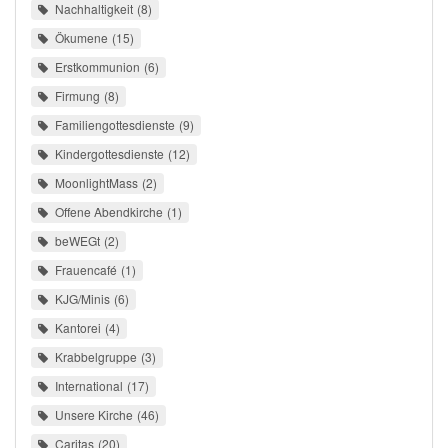
Nachhaltigkeit
8
Ökumene
15
Erstkommunion
6
Firmung
8
Familiengottesdienste
9
Kindergottesdienste
12
MoonlightMass
2
Offene Abendkirche
1
beWEGt
2
Frauencafé
1
KJG/Minis
6
Kantorei
4
Krabbelgruppe
3
International
17
Unsere Kirche
46
Caritas
20