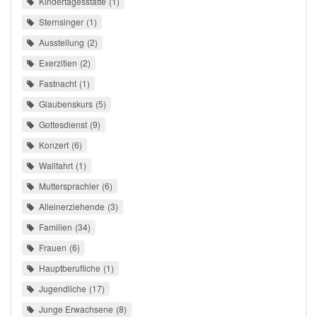
Kindertagesstätte
1
Sternsinger
1
Ausstellung
2
Exerzitien
2
Fastnacht
1
Glaubenskurs
5
Gottesdienst
9
Konzert
6
Wallfahrt
1
Muttersprachler
6
Alleinerziehende
3
Familien
34
Frauen
6
Hauptberufliche
1
Jugendliche
17
Junge Erwachsene
8