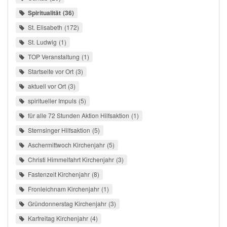
Spiritualität
36
St. Elisabeth
172
St. Ludwig
1
TOP Veranstaltung
1
Startseite vor Ort
3
aktuell vor Ort
3
spiritueller Impuls
5
für alle 72 Stunden Aktion Hilfsaktion
1
Sternsinger Hilfsaktion
5
Aschermittwoch Kirchenjahr
5
Christi Himmelfahrt Kirchenjahr
3
Fastenzeit Kirchenjahr
8
Fronleichnam Kirchenjahr
1
Gründonnerstag Kirchenjahr
3
Karfreitag Kirchenjahr
4