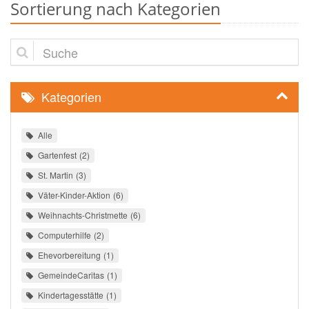
Sortierung nach Kategorien
Suche
Kategorien
Alle
Gartenfest
2
St. Martin
3
Väter-Kinder-Aktion
6
Weihnachts-Christmette
6
Computerhilfe
2
Ehevorbereitung
1
GemeindeCaritas
1
Kindertagesstätte
1