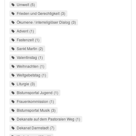
Umwelt
5
Frieden und Gerechtigkeit
3
Ökumene / interreligiöser Dialog
3
Advent
1
Fastenzeit
1
Sankt Martin
2
Valentinstag
1
Weihnachten
1
Weltgebetstag
1
Liturgie
3
Bistumsportal Jugend
1
Frauenkommission
1
Bistumsportal Musik
3
Dekanate auf dem Pastoralen Weg
1
Dekanat Darmstadt
7