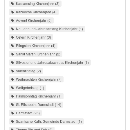
Karsamstag Kirchenjahr
3
Karwoche Kirchenjahr
4
Advent Kirchenjahr
5
Neujahr und Jahresanfang Kirchenjahr
1
Ostern Kirchenjahr
3
Pfingsten Kirchenjahr
4
Sankt Martin Kirchenjahr
2
Silvester und Jahresabschluss Kirchenjahr
1
Valentinstag
2
Weihnachten Kirchenjahr
7
Weltgebetstag
1
Palmsonntag Kirchenjahr
1
St. Elisabeth, Darmstadt
14
Darmstadt
26
Spanische Kath. Gemeinde Darmstadt
1
Thema Bio und Fair
2