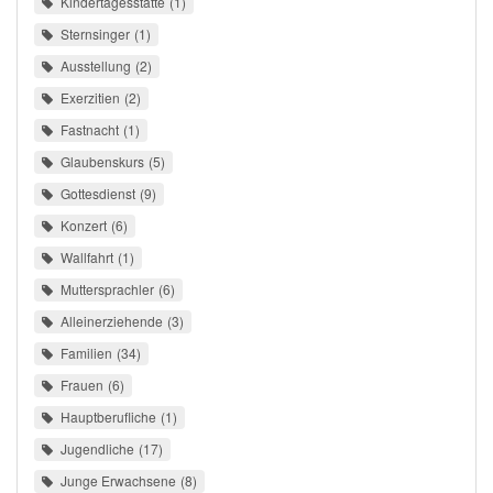
Kindertagesstätte
1
Sternsinger
1
Ausstellung
2
Exerzitien
2
Fastnacht
1
Glaubenskurs
5
Gottesdienst
9
Konzert
6
Wallfahrt
1
Muttersprachler
6
Alleinerziehende
3
Familien
34
Frauen
6
Hauptberufliche
1
Jugendliche
17
Junge Erwachsene
8