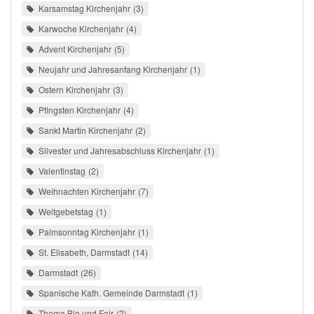
Karsamstag Kirchenjahr
3
Karwoche Kirchenjahr
4
Advent Kirchenjahr
5
Neujahr und Jahresanfang Kirchenjahr
1
Ostern Kirchenjahr
3
Pfingsten Kirchenjahr
4
Sankt Martin Kirchenjahr
2
Silvester und Jahresabschluss Kirchenjahr
1
Valentinstag
2
Weihnachten Kirchenjahr
7
Weltgebetstag
1
Palmsonntag Kirchenjahr
1
St. Elisabeth, Darmstadt
14
Darmstadt
26
Spanische Kath. Gemeinde Darmstadt
1
Thema Bio und Fair
2