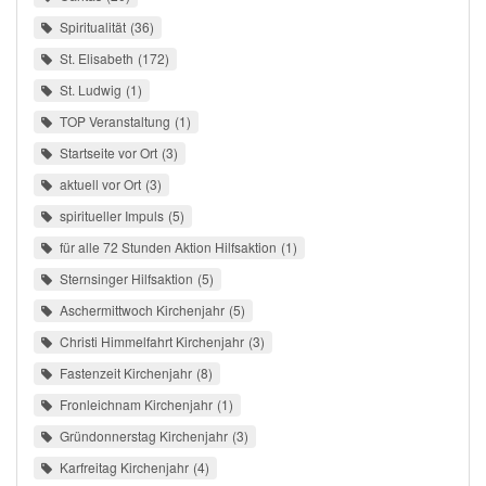
Spiritualität
36
St. Elisabeth
172
St. Ludwig
1
TOP Veranstaltung
1
Startseite vor Ort
3
aktuell vor Ort
3
spiritueller Impuls
5
für alle 72 Stunden Aktion Hilfsaktion
1
Sternsinger Hilfsaktion
5
Aschermittwoch Kirchenjahr
5
Christi Himmelfahrt Kirchenjahr
3
Fastenzeit Kirchenjahr
8
Fronleichnam Kirchenjahr
1
Gründonnerstag Kirchenjahr
3
Karfreitag Kirchenjahr
4