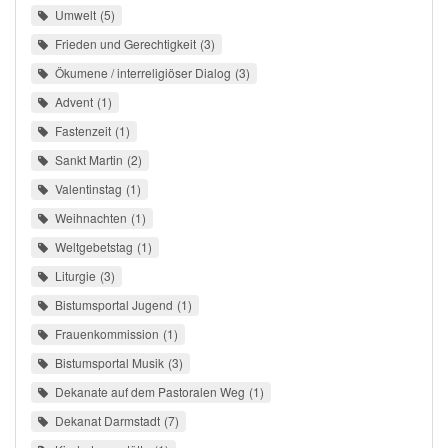
Umwelt
5
Frieden und Gerechtigkeit
3
Ökumene / interreligiöser Dialog
3
Advent
1
Fastenzeit
1
Sankt Martin
2
Valentinstag
1
Weihnachten
1
Weltgebetstag
1
Liturgie
3
Bistumsportal Jugend
1
Frauenkommission
1
Bistumsportal Musik
3
Dekanate auf dem Pastoralen Weg
1
Dekanat Darmstadt
7