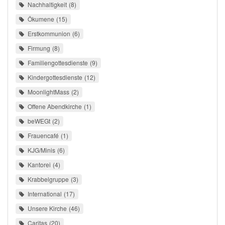
Nachhaltigkeit
8
Ökumene
15
Erstkommunion
6
Firmung
8
Familiengottesdienste
9
Kindergottesdienste
12
MoonlightMass
2
Offene Abendkirche
1
beWEGt
2
Frauencafé
1
KJG/Minis
6
Kantorei
4
Krabbelgruppe
3
International
17
Unsere Kirche
46
Caritas
20