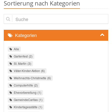
Sortierung nach Kategorien
Suche
Kategorien
Alle
Gartenfest
2
St. Martin
3
Väter-Kinder-Aktion
6
Weihnachts-Christmette
6
Computerhilfe
2
Ehevorbereitung
1
GemeindeCaritas
1
Kindertagesstätte
1