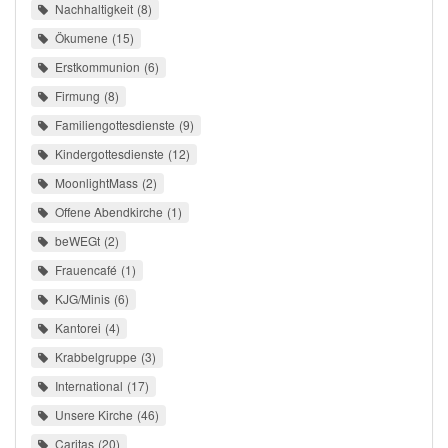
Nachhaltigkeit
8
Ökumene
15
Erstkommunion
6
Firmung
8
Familiengottesdienste
9
Kindergottesdienste
12
MoonlightMass
2
Offene Abendkirche
1
beWEGt
2
Frauencafé
1
KJG/Minis
6
Kantorei
4
Krabbelgruppe
3
International
17
Unsere Kirche
46
Caritas
20