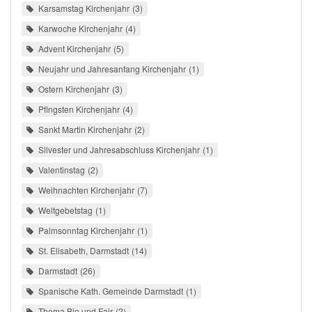
Karsamstag Kirchenjahr
3
Karwoche Kirchenjahr
4
Advent Kirchenjahr
5
Neujahr und Jahresanfang Kirchenjahr
1
Ostern Kirchenjahr
3
Pfingsten Kirchenjahr
4
Sankt Martin Kirchenjahr
2
Silvester und Jahresabschluss Kirchenjahr
1
Valentinstag
2
Weihnachten Kirchenjahr
7
Weltgebetstag
1
Palmsonntag Kirchenjahr
1
St. Elisabeth, Darmstadt
14
Darmstadt
26
Spanische Kath. Gemeinde Darmstadt
1
Thema Bio und Fair
2