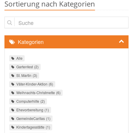
Sortierung nach Kategorien
Suche
Kategorien
Alle
Gartenfest
2
St. Martin
3
Väter-Kinder-Aktion
6
Weihnachts-Christmette
6
Computerhilfe
2
Ehevorbereitung
1
GemeindeCaritas
1
Kindertagesstätte
1