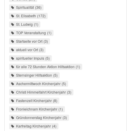
Spiritualität
36
St. Elisabeth
172
St. Ludwig
1
TOP Veranstaltung
1
Startseite vor Ort
3
aktuell vor Ort
3
spiritueller Impuls
5
für alle 72 Stunden Aktion Hilfsaktion
1
Sternsinger Hilfsaktion
5
Aschermittwoch Kirchenjahr
5
Christi Himmelfahrt Kirchenjahr
3
Fastenzeit Kirchenjahr
8
Fronleichnam Kirchenjahr
1
Gründonnerstag Kirchenjahr
3
Karfreitag Kirchenjahr
4