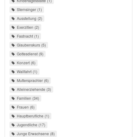
Kindertagesstätte
1
Sternsinger
1
Ausstellung
2
Exerzitien
2
Fastnacht
1
Glaubenskurs
5
Gottesdienst
9
Konzert
6
Wallfahrt
1
Muttersprachler
6
Alleinerziehende
3
Familien
34
Frauen
6
Hauptberufliche
1
Jugendliche
17
Junge Erwachsene
8