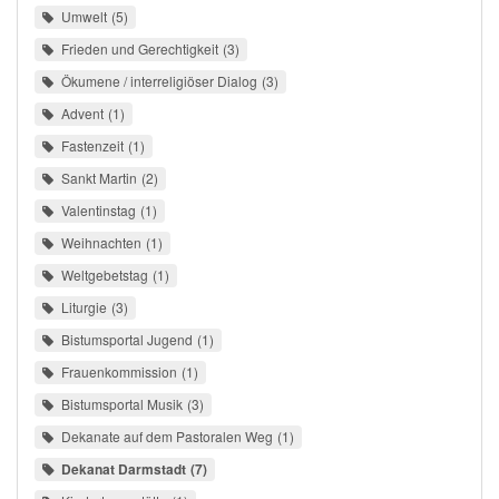
Umwelt
5
Frieden und Gerechtigkeit
3
Ökumene / interreligiöser Dialog
3
Advent
1
Fastenzeit
1
Sankt Martin
2
Valentinstag
1
Weihnachten
1
Weltgebetstag
1
Liturgie
3
Bistumsportal Jugend
1
Frauenkommission
1
Bistumsportal Musik
3
Dekanate auf dem Pastoralen Weg
1
Dekanat Darmstadt
7