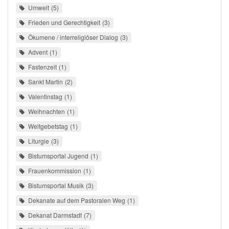
Umwelt
5
Frieden und Gerechtigkeit
3
Ökumene / interreligiöser Dialog
3
Advent
1
Fastenzeit
1
Sankt Martin
2
Valentinstag
1
Weihnachten
1
Weltgebetstag
1
Liturgie
3
Bistumsportal Jugend
1
Frauenkommission
1
Bistumsportal Musik
3
Dekanate auf dem Pastoralen Weg
1
Dekanat Darmstadt
7