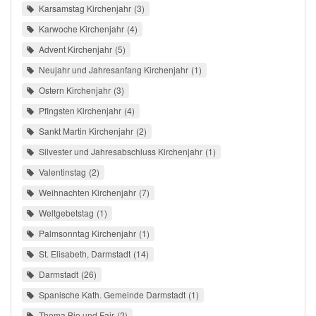
Karsamstag Kirchenjahr
3
Karwoche Kirchenjahr
4
Advent Kirchenjahr
5
Neujahr und Jahresanfang Kirchenjahr
1
Ostern Kirchenjahr
3
Pfingsten Kirchenjahr
4
Sankt Martin Kirchenjahr
2
Silvester und Jahresabschluss Kirchenjahr
1
Valentinstag
2
Weihnachten Kirchenjahr
7
Weltgebetstag
1
Palmsonntag Kirchenjahr
1
St. Elisabeth, Darmstadt
14
Darmstadt
26
Spanische Kath. Gemeinde Darmstadt
1
Thema Bio und Fair
2