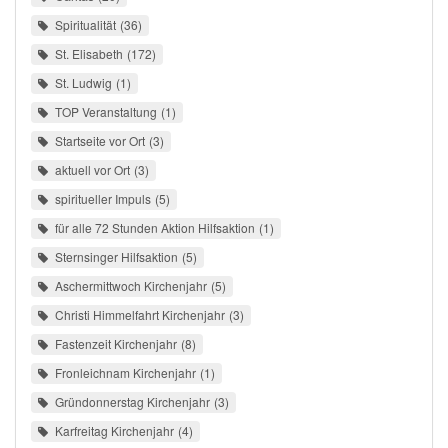
Spiritualität
36
St. Elisabeth
172
St. Ludwig
1
TOP Veranstaltung
1
Startseite vor Ort
3
aktuell vor Ort
3
spiritueller Impuls
5
für alle 72 Stunden Aktion Hilfsaktion
1
Sternsinger Hilfsaktion
5
Aschermittwoch Kirchenjahr
5
Christi Himmelfahrt Kirchenjahr
3
Fastenzeit Kirchenjahr
8
Fronleichnam Kirchenjahr
1
Gründonnerstag Kirchenjahr
3
Karfreitag Kirchenjahr
4