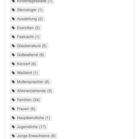
Kindertagesstätte
1
Sternsinger
1
Ausstellung
2
Exerzitien
2
Fastnacht
1
Glaubenskurs
5
Gottesdienst
9
Konzert
6
Wallfahrt
1
Muttersprachler
6
Alleinerziehende
3
Familien
34
Frauen
6
Hauptberufliche
1
Jugendliche
17
Junge Erwachsene
8