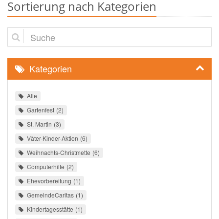
Sortierung nach Kategorien
Suche
Kategorien
Alle
Gartenfest
2
St. Martin
3
Väter-Kinder-Aktion
6
Weihnachts-Christmette
6
Computerhilfe
2
Ehevorbereitung
1
GemeindeCaritas
1
Kindertagesstätte
1