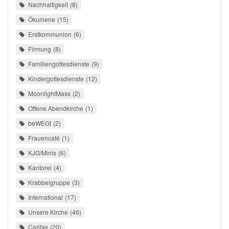
Nachhaltigkeit
8
Ökumene
15
Erstkommunion
6
Firmung
8
Familiengottesdienste
9
Kindergottesdienste
12
MoonlightMass
2
Offene Abendkirche
1
beWEGt
2
Frauencafé
1
KJG/Minis
6
Kantorei
4
Krabbelgruppe
3
International
17
Unsere Kirche
46
Caritas
20