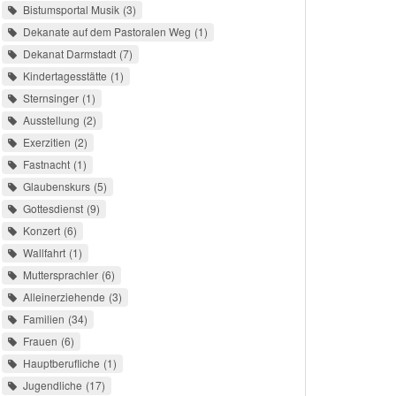
Bistumsportal Musik
3
Dekanate auf dem Pastoralen Weg
1
Dekanat Darmstadt
7
Kindertagesstätte
1
Sternsinger
1
Ausstellung
2
Exerzitien
2
Fastnacht
1
Glaubenskurs
5
Gottesdienst
9
Konzert
6
Wallfahrt
1
Muttersprachler
6
Alleinerziehende
3
Familien
34
Frauen
6
Hauptberufliche
1
Jugendliche
17