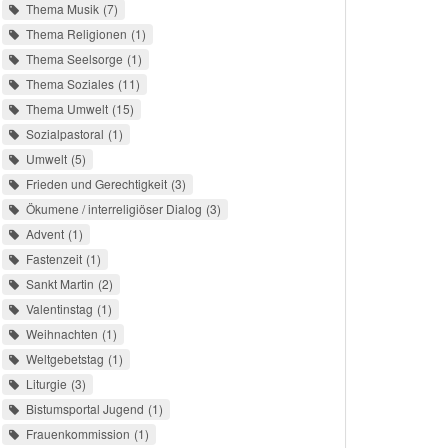
Thema Musik
7
Thema Religionen
1
Thema Seelsorge
1
Thema Soziales
11
Thema Umwelt
15
Sozialpastoral
1
Umwelt
5
Frieden und Gerechtigkeit
3
Ökumene / interreligiöser Dialog
3
Advent
1
Fastenzeit
1
Sankt Martin
2
Valentinstag
1
Weihnachten
1
Weltgebetstag
1
Liturgie
3
Bistumsportal Jugend
1
Frauenkommission
1