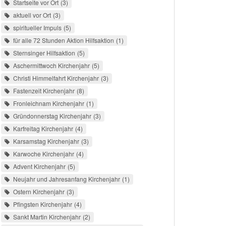
Startseite vor Ort
3
aktuell vor Ort
3
spiritueller Impuls
5
für alle 72 Stunden Aktion Hilfsaktion
1
Sternsinger Hilfsaktion
5
Aschermittwoch Kirchenjahr
5
Christi Himmelfahrt Kirchenjahr
3
Fastenzeit Kirchenjahr
8
Fronleichnam Kirchenjahr
1
Gründonnerstag Kirchenjahr
3
Karfreitag Kirchenjahr
4
Karsamstag Kirchenjahr
3
Karwoche Kirchenjahr
4
Advent Kirchenjahr
5
Neujahr und Jahresanfang Kirchenjahr
1
Ostern Kirchenjahr
3
Pfingsten Kirchenjahr
4
Sankt Martin Kirchenjahr
2