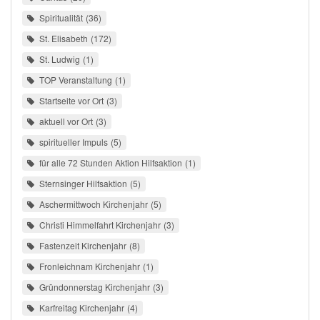
Spiritualität
36
St. Elisabeth
172
St. Ludwig
1
TOP Veranstaltung
1
Startseite vor Ort
3
aktuell vor Ort
3
spiritueller Impuls
5
für alle 72 Stunden Aktion Hilfsaktion
1
Sternsinger Hilfsaktion
5
Aschermittwoch Kirchenjahr
5
Christi Himmelfahrt Kirchenjahr
3
Fastenzeit Kirchenjahr
8
Fronleichnam Kirchenjahr
1
Gründonnerstag Kirchenjahr
3
Karfreitag Kirchenjahr
4