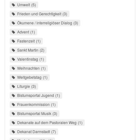
Umwelt
5
Frieden und Gerechtigkeit
3
Ökumene / interreligiöser Dialog
3
Advent
1
Fastenzeit
1
Sankt Martin
2
Valentinstag
1
Weihnachten
1
Weltgebetstag
1
Liturgie
3
Bistumsportal Jugend
1
Frauenkommission
1
Bistumsportal Musik
3
Dekanate auf dem Pastoralen Weg
1
Dekanat Darmstadt
7