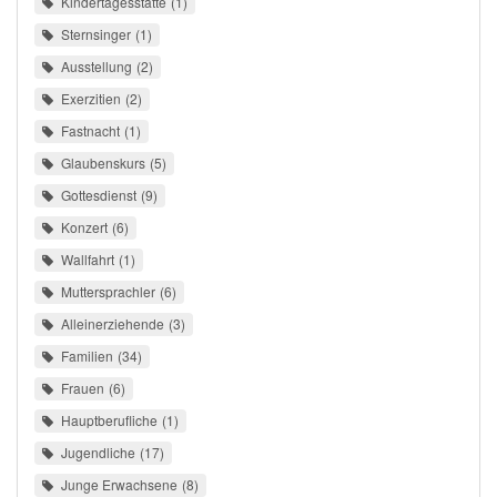
Kindertagesstätte
1
Sternsinger
1
Ausstellung
2
Exerzitien
2
Fastnacht
1
Glaubenskurs
5
Gottesdienst
9
Konzert
6
Wallfahrt
1
Muttersprachler
6
Alleinerziehende
3
Familien
34
Frauen
6
Hauptberufliche
1
Jugendliche
17
Junge Erwachsene
8