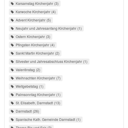
Karsamstag Kirchenjahr
3
Karwoche Kirchenjahr
4
Advent Kirchenjahr
5
Neujahr und Jahresanfang Kirchenjahr
1
Ostern Kirchenjahr
3
Pfingsten Kirchenjahr
4
Sankt Martin Kirchenjahr
2
Silvester und Jahresabschluss Kirchenjahr
1
Valentinstag
2
Weihnachten Kirchenjahr
7
Weltgebetstag
1
Palmsonntag Kirchenjahr
1
St. Elisabeth, Darmstadt
13
Darmstadt
26
Spanische Kath. Gemeinde Darmstadt
1
Thema Bio und Fair
2