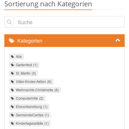
Sortierung nach Kategorien
Suche
Kategorien
Alle
Gartenfest
1
St. Martin
3
Väter-Kinder-Aktion
6
Weihnachts-Christmette
6
Computerhilfe
2
Ehevorbereitung
1
GemeindeCaritas
1
Kindertagesstätte
1