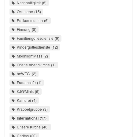
Nachhaltigkeit
8
Ökumene
15
Erstkommunion
6
Firmung
8
Familiengottesdienste
9
Kindergottesdienste
12
MoonlightMass
2
Offene Abendkirche
1
beWEGt
2
Frauencafé
1
KJG/Minis
6
Kantorei
4
Krabbelgruppe
3
International
17
Unsere Kirche
46
Caritas
20