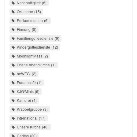
Nachhaltigkeit
8
Ökumene
15
Erstkommunion
6
Firmung
8
Familiengottesdienste
9
Kindergottesdienste
12
MoonlightMass
2
Offene Abendkirche
1
beWEGt
2
Frauencafé
1
KJG/Minis
6
Kantorei
4
Krabbelgruppe
3
International
17
Unsere Kirche
46
Caritas
20