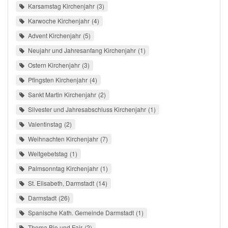
Karsamstag Kirchenjahr
3
Karwoche Kirchenjahr
4
Advent Kirchenjahr
5
Neujahr und Jahresanfang Kirchenjahr
1
Ostern Kirchenjahr
3
Pfingsten Kirchenjahr
4
Sankt Martin Kirchenjahr
2
Silvester und Jahresabschluss Kirchenjahr
1
Valentinstag
2
Weihnachten Kirchenjahr
7
Weltgebetstag
1
Palmsonntag Kirchenjahr
1
St. Elisabeth, Darmstadt
14
Darmstadt
26
Spanische Kath. Gemeinde Darmstadt
1
Thema Bio und Fair
2