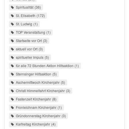
Spiritualität
36
St. Elisabeth
172
St. Ludwig
1
TOP Veranstaltung
1
Startseite vor Ort
3
aktuell vor Ort
3
spiritueller Impuls
5
für alle 72 Stunden Aktion Hilfsaktion
1
Sternsinger Hilfsaktion
5
Aschermittwoch Kirchenjahr
5
Christi Himmelfahrt Kirchenjahr
3
Fastenzeit Kirchenjahr
8
Fronleichnam Kirchenjahr
1
Gründonnerstag Kirchenjahr
3
Karfreitag Kirchenjahr
4