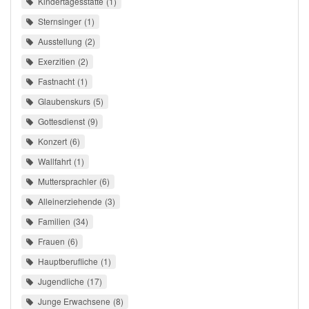
Kindertagesstätte
1
Sternsinger
1
Ausstellung
2
Exerzitien
2
Fastnacht
1
Glaubenskurs
5
Gottesdienst
9
Konzert
6
Wallfahrt
1
Muttersprachler
6
Alleinerziehende
3
Familien
34
Frauen
6
Hauptberufliche
1
Jugendliche
17
Junge Erwachsene
8