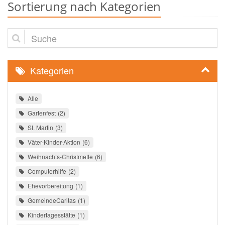
Sortierung nach Kategorien
Suche
Kategorien
Alle
Gartenfest
2
St. Martin
3
Väter-Kinder-Aktion
6
Weihnachts-Christmette
6
Computerhilfe
2
Ehevorbereitung
1
GemeindeCaritas
1
Kindertagesstätte
1