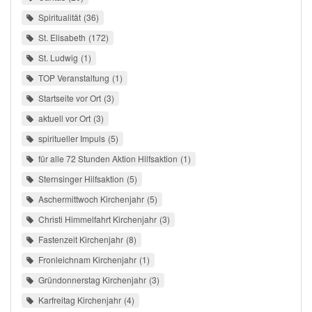
Spiritualität
36
St. Elisabeth
172
St. Ludwig
1
TOP Veranstaltung
1
Startseite vor Ort
3
aktuell vor Ort
3
spiritueller Impuls
5
für alle 72 Stunden Aktion Hilfsaktion
1
Sternsinger Hilfsaktion
5
Aschermittwoch Kirchenjahr
5
Christi Himmelfahrt Kirchenjahr
3
Fastenzeit Kirchenjahr
8
Fronleichnam Kirchenjahr
1
Gründonnerstag Kirchenjahr
3
Karfreitag Kirchenjahr
4