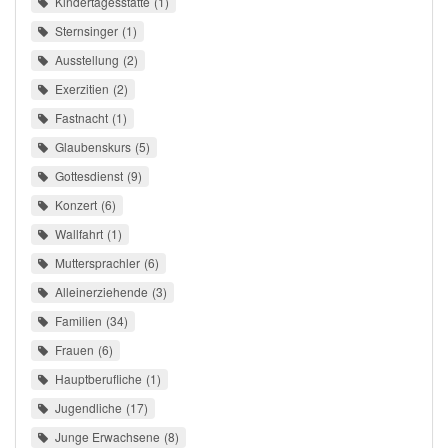
Kindertagesstätte
1
Sternsinger
1
Ausstellung
2
Exerzitien
2
Fastnacht
1
Glaubenskurs
5
Gottesdienst
9
Konzert
6
Wallfahrt
1
Muttersprachler
6
Alleinerziehende
3
Familien
34
Frauen
6
Hauptberufliche
1
Jugendliche
17
Junge Erwachsene
8