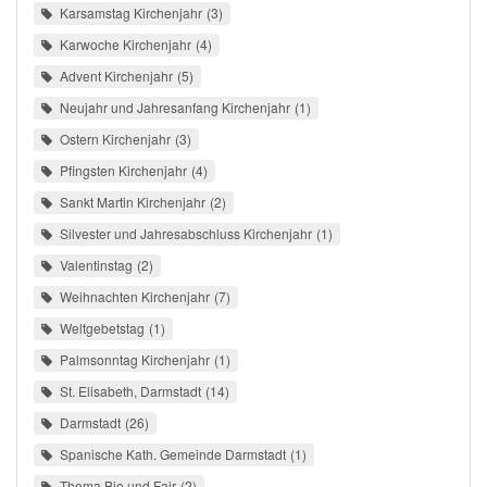
Karsamstag Kirchenjahr
3
Karwoche Kirchenjahr
4
Advent Kirchenjahr
5
Neujahr und Jahresanfang Kirchenjahr
1
Ostern Kirchenjahr
3
Pfingsten Kirchenjahr
4
Sankt Martin Kirchenjahr
2
Silvester und Jahresabschluss Kirchenjahr
1
Valentinstag
2
Weihnachten Kirchenjahr
7
Weltgebetstag
1
Palmsonntag Kirchenjahr
1
St. Elisabeth, Darmstadt
14
Darmstadt
26
Spanische Kath. Gemeinde Darmstadt
1
Thema Bio und Fair
2