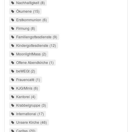
Nachhaltigkeit
8
Ökumene
15
Erstkommunion
6
Firmung
8
Familiengottesdienste
9
Kindergottesdienste
12
MoonlightMass
2
Offene Abendkirche
1
beWEGt
2
Frauencafé
1
KJG/Minis
6
Kantorei
4
Krabbelgruppe
3
International
17
Unsere Kirche
46
Caritas
20