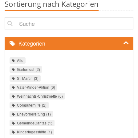
Sortierung nach Kategorien
Suche
Kategorien
Alle
Gartenfest
2
St. Martin
3
Väter-Kinder-Aktion
6
Weihnachts-Christmette
6
Computerhilfe
2
Ehevorbereitung
1
GemeindeCaritas
1
Kindertagesstätte
1