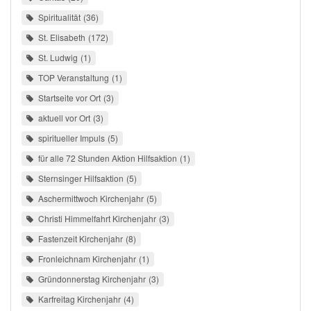
Spiritualität
36
St. Elisabeth
172
St. Ludwig
1
TOP Veranstaltung
1
Startseite vor Ort
3
aktuell vor Ort
3
spiritueller Impuls
5
für alle 72 Stunden Aktion Hilfsaktion
1
Sternsinger Hilfsaktion
5
Aschermittwoch Kirchenjahr
5
Christi Himmelfahrt Kirchenjahr
3
Fastenzeit Kirchenjahr
8
Fronleichnam Kirchenjahr
1
Gründonnerstag Kirchenjahr
3
Karfreitag Kirchenjahr
4