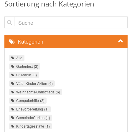
Sortierung nach Kategorien
Suche
Kategorien
Alle
Gartenfest
2
St. Martin
3
Väter-Kinder-Aktion
6
Weihnachts-Christmette
6
Computerhilfe
2
Ehevorbereitung
1
GemeindeCaritas
1
Kindertagesstätte
1