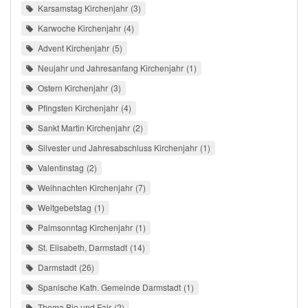
Karsamstag Kirchenjahr
3
Karwoche Kirchenjahr
4
Advent Kirchenjahr
5
Neujahr und Jahresanfang Kirchenjahr
1
Ostern Kirchenjahr
3
Pfingsten Kirchenjahr
4
Sankt Martin Kirchenjahr
2
Silvester und Jahresabschluss Kirchenjahr
1
Valentinstag
2
Weihnachten Kirchenjahr
7
Weltgebetstag
1
Palmsonntag Kirchenjahr
1
St. Elisabeth, Darmstadt
14
Darmstadt
26
Spanische Kath. Gemeinde Darmstadt
1
Thema Bio und Fair
2