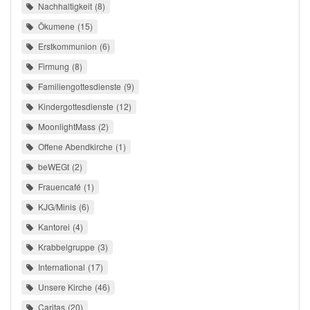
Nachhaltigkeit
8
Ökumene
15
Erstkommunion
6
Firmung
8
Familiengottesdienste
9
Kindergottesdienste
12
MoonlightMass
2
Offene Abendkirche
1
beWEGt
2
Frauencafé
1
KJG/Minis
6
Kantorei
4
Krabbelgruppe
3
International
17
Unsere Kirche
46
Caritas
20