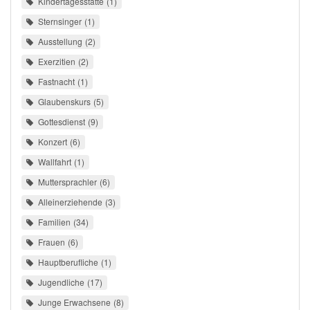
Kindertagesstätte
1
Sternsinger
1
Ausstellung
2
Exerzitien
2
Fastnacht
1
Glaubenskurs
5
Gottesdienst
9
Konzert
6
Wallfahrt
1
Muttersprachler
6
Alleinerziehende
3
Familien
34
Frauen
6
Hauptberufliche
1
Jugendliche
17
Junge Erwachsene
8