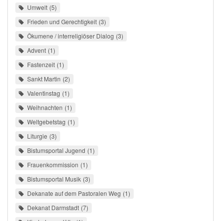
Umwelt
5
Frieden und Gerechtigkeit
3
Ökumene / interreligiöser Dialog
3
Advent
1
Fastenzeit
1
Sankt Martin
2
Valentinstag
1
Weihnachten
1
Weltgebetstag
1
Liturgie
3
Bistumsportal Jugend
1
Frauenkommission
1
Bistumsportal Musik
3
Dekanate auf dem Pastoralen Weg
1
Dekanat Darmstadt
7