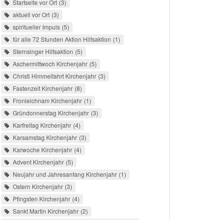
Startseite vor Ort
3
aktuell vor Ort
3
spiritueller Impuls
5
für alle 72 Stunden Aktion Hilfsaktion
1
Sternsinger Hilfsaktion
5
Aschermittwoch Kirchenjahr
5
Christi Himmelfahrt Kirchenjahr
3
Fastenzeit Kirchenjahr
8
Fronleichnam Kirchenjahr
1
Gründonnerstag Kirchenjahr
3
Karfreitag Kirchenjahr
4
Karsamstag Kirchenjahr
3
Karwoche Kirchenjahr
4
Advent Kirchenjahr
5
Neujahr und Jahresanfang Kirchenjahr
1
Ostern Kirchenjahr
3
Pfingsten Kirchenjahr
4
Sankt Martin Kirchenjahr
2