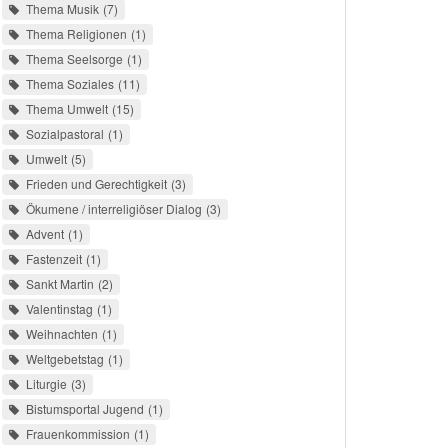
Thema Musik
7
Thema Religionen
1
Thema Seelsorge
1
Thema Soziales
11
Thema Umwelt
15
Sozialpastoral
1
Umwelt
5
Frieden und Gerechtigkeit
3
Ökumene / interreligiöser Dialog
3
Advent
1
Fastenzeit
1
Sankt Martin
2
Valentinstag
1
Weihnachten
1
Weltgebetstag
1
Liturgie
3
Bistumsportal Jugend
1
Frauenkommission
1