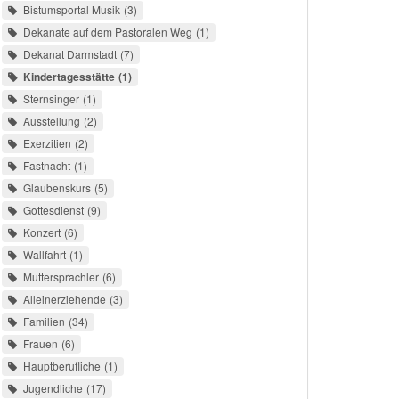
Bistumsportal Musik
3
Dekanate auf dem Pastoralen Weg
1
Dekanat Darmstadt
7
Kindertagesstätte
1
Sternsinger
1
Ausstellung
2
Exerzitien
2
Fastnacht
1
Glaubenskurs
5
Gottesdienst
9
Konzert
6
Wallfahrt
1
Muttersprachler
6
Alleinerziehende
3
Familien
34
Frauen
6
Hauptberufliche
1
Jugendliche
17