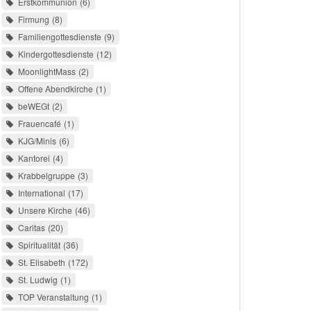
Erstkommunion
6
Firmung
8
Familiengottesdienste
9
Kindergottesdienste
12
MoonlightMass
2
Offene Abendkirche
1
beWEGt
2
Frauencafé
1
KJG/Minis
6
Kantorei
4
Krabbelgruppe
3
International
17
Unsere Kirche
46
Caritas
20
Spiritualität
36
St. Elisabeth
172
St. Ludwig
1
TOP Veranstaltung
1