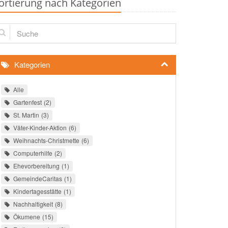
ortierung nach Kategorien
che
Kategorien
Alle
Gartenfest
2
St. Martin
3
Väter-Kinder-Aktion
6
Weihnachts-Christmette
6
Computerhilfe
2
Ehevorbereitung
1
GemeindeCaritas
1
Kindertagesstätte
1
Nachhaltigkeit
8
Ökumene
15