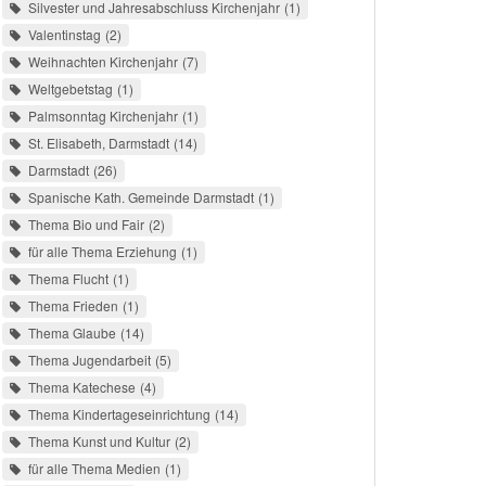
Silvester und Jahresabschluss Kirchenjahr
1
Valentinstag
2
Weihnachten Kirchenjahr
7
Weltgebetstag
1
Palmsonntag Kirchenjahr
1
St. Elisabeth, Darmstadt
14
Darmstadt
26
Spanische Kath. Gemeinde Darmstadt
1
Thema Bio und Fair
2
für alle Thema Erziehung
1
Thema Flucht
1
Thema Frieden
1
Thema Glaube
14
Thema Jugendarbeit
5
Thema Katechese
4
Thema Kindertageseinrichtung
14
Thema Kunst und Kultur
2
für alle Thema Medien
1