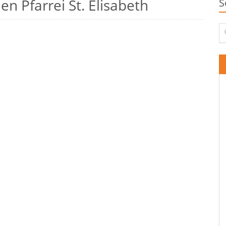
n Pfarrei St. Elisabeth
S
Su