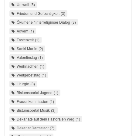
Umwelt
5
Frieden und Gerechtigkeit
3
Ökumene / interreligiöser Dialog
3
Advent
1
Fastenzeit
1
Sankt Martin
2
Valentinstag
1
Weihnachten
1
Weltgebetstag
1
Liturgie
3
Bistumsportal Jugend
1
Frauenkommission
1
Bistumsportal Musik
3
Dekanate auf dem Pastoralen Weg
1
Dekanat Darmstadt
7