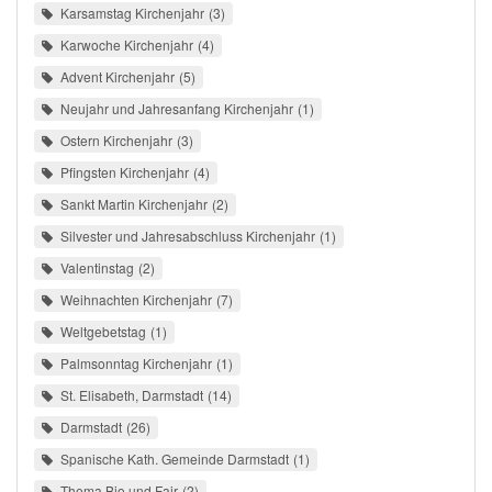
Karsamstag Kirchenjahr
3
Karwoche Kirchenjahr
4
Advent Kirchenjahr
5
Neujahr und Jahresanfang Kirchenjahr
1
Ostern Kirchenjahr
3
Pfingsten Kirchenjahr
4
Sankt Martin Kirchenjahr
2
Silvester und Jahresabschluss Kirchenjahr
1
Valentinstag
2
Weihnachten Kirchenjahr
7
Weltgebetstag
1
Palmsonntag Kirchenjahr
1
St. Elisabeth, Darmstadt
14
Darmstadt
26
Spanische Kath. Gemeinde Darmstadt
1
Thema Bio und Fair
2