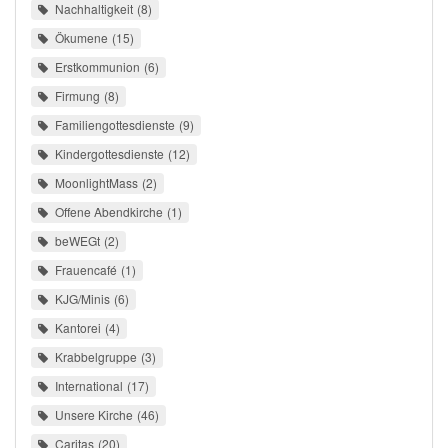
Nachhaltigkeit
8
Ökumene
15
Erstkommunion
6
Firmung
8
Familiengottesdienste
9
Kindergottesdienste
12
MoonlightMass
2
Offene Abendkirche
1
beWEGt
2
Frauencafé
1
KJG/Minis
6
Kantorei
4
Krabbelgruppe
3
International
17
Unsere Kirche
46
Caritas
20