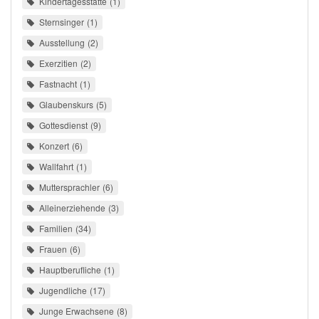
Kindertagesstätte
1
Sternsinger
1
Ausstellung
2
Exerzitien
2
Fastnacht
1
Glaubenskurs
5
Gottesdienst
9
Konzert
6
Wallfahrt
1
Muttersprachler
6
Alleinerziehende
3
Familien
34
Frauen
6
Hauptberufliche
1
Jugendliche
17
Junge Erwachsene
8