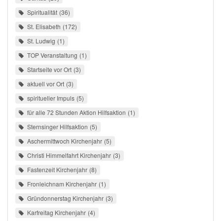
Spiritualität
36
St. Elisabeth
172
St. Ludwig
1
TOP Veranstaltung
1
Startseite vor Ort
3
aktuell vor Ort
3
spiritueller Impuls
5
für alle 72 Stunden Aktion Hilfsaktion
1
Sternsinger Hilfsaktion
5
Aschermittwoch Kirchenjahr
5
Christi Himmelfahrt Kirchenjahr
3
Fastenzeit Kirchenjahr
8
Fronleichnam Kirchenjahr
1
Gründonnerstag Kirchenjahr
3
Karfreitag Kirchenjahr
4