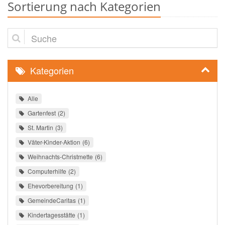
Sortierung nach Kategorien
Suche
Kategorien
Alle
Gartenfest
2
St. Martin
3
Väter-Kinder-Aktion
6
Weihnachts-Christmette
6
Computerhilfe
2
Ehevorbereitung
1
GemeindeCaritas
1
Kindertagesstätte
1