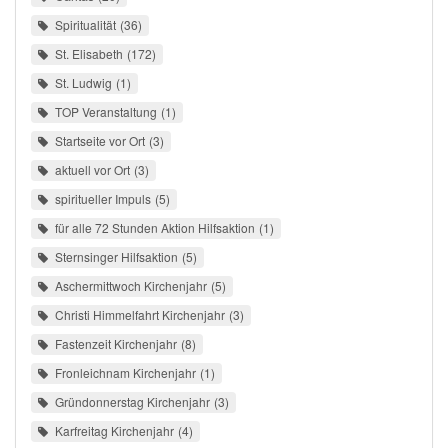
Spiritualität
36
St. Elisabeth
172
St. Ludwig
1
TOP Veranstaltung
1
Startseite vor Ort
3
aktuell vor Ort
3
spiritueller Impuls
5
für alle 72 Stunden Aktion Hilfsaktion
1
Sternsinger Hilfsaktion
5
Aschermittwoch Kirchenjahr
5
Christi Himmelfahrt Kirchenjahr
3
Fastenzeit Kirchenjahr
8
Fronleichnam Kirchenjahr
1
Gründonnerstag Kirchenjahr
3
Karfreitag Kirchenjahr
4