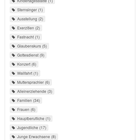
Kindertagesstätte
1
Sternsinger
1
Ausstellung
2
Exerzitien
2
Fastnacht
1
Glaubenskurs
5
Gottesdienst
9
Konzert
6
Wallfahrt
1
Muttersprachler
6
Alleinerziehende
3
Familien
34
Frauen
6
Hauptberufliche
1
Jugendliche
17
Junge Erwachsene
8