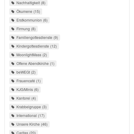
Nachhaltigkeit
8
Ökumene
15
Erstkommunion
6
Firmung
8
Familiengottesdienste
9
Kindergottesdienste
12
MoonlightMass
2
Offene Abendkirche
1
beWEGt
2
Frauencafé
1
KJG/Minis
6
Kantorei
4
Krabbelgruppe
3
International
17
Unsere Kirche
46
Caritas
20