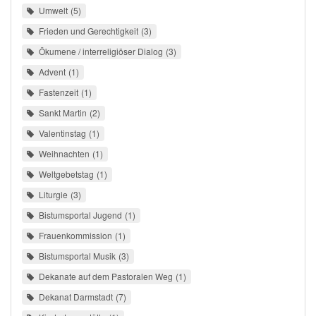
Umwelt
5
Frieden und Gerechtigkeit
3
Ökumene / interreligiöser Dialog
3
Advent
1
Fastenzeit
1
Sankt Martin
2
Valentinstag
1
Weihnachten
1
Weltgebetstag
1
Liturgie
3
Bistumsportal Jugend
1
Frauenkommission
1
Bistumsportal Musik
3
Dekanate auf dem Pastoralen Weg
1
Dekanat Darmstadt
7