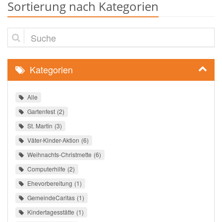
Sortierung nach Kategorien
Suche
Kategorien
Alle
Gartenfest
2
St. Martin
3
Väter-Kinder-Aktion
6
Weihnachts-Christmette
6
Computerhilfe
2
Ehevorbereitung
1
GemeindeCaritas
1
Kindertagesstätte
1