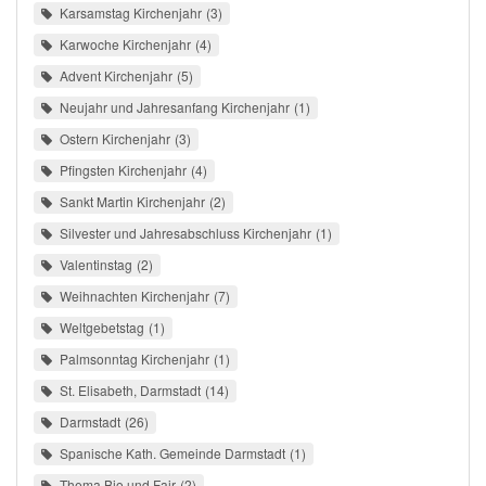
Karsamstag Kirchenjahr
3
Karwoche Kirchenjahr
4
Advent Kirchenjahr
5
Neujahr und Jahresanfang Kirchenjahr
1
Ostern Kirchenjahr
3
Pfingsten Kirchenjahr
4
Sankt Martin Kirchenjahr
2
Silvester und Jahresabschluss Kirchenjahr
1
Valentinstag
2
Weihnachten Kirchenjahr
7
Weltgebetstag
1
Palmsonntag Kirchenjahr
1
St. Elisabeth, Darmstadt
14
Darmstadt
26
Spanische Kath. Gemeinde Darmstadt
1
Thema Bio und Fair
2