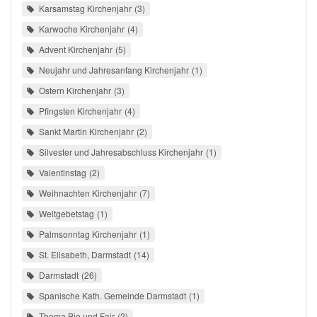
Karsamstag Kirchenjahr
3
Karwoche Kirchenjahr
4
Advent Kirchenjahr
5
Neujahr und Jahresanfang Kirchenjahr
1
Ostern Kirchenjahr
3
Pfingsten Kirchenjahr
4
Sankt Martin Kirchenjahr
2
Silvester und Jahresabschluss Kirchenjahr
1
Valentinstag
2
Weihnachten Kirchenjahr
7
Weltgebetstag
1
Palmsonntag Kirchenjahr
1
St. Elisabeth, Darmstadt
14
Darmstadt
26
Spanische Kath. Gemeinde Darmstadt
1
Thema Bio und Fair
2