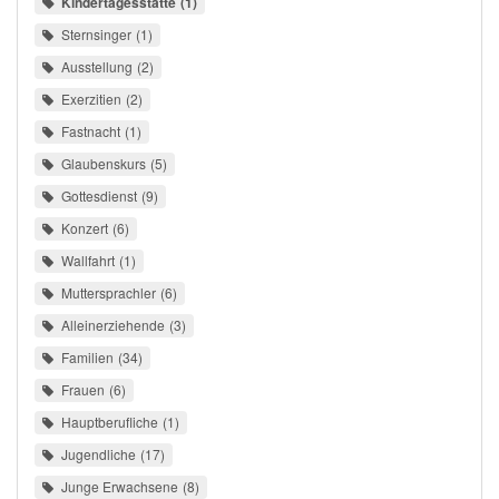
Kindertagesstätte
1
Sternsinger
1
Ausstellung
2
Exerzitien
2
Fastnacht
1
Glaubenskurs
5
Gottesdienst
9
Konzert
6
Wallfahrt
1
Muttersprachler
6
Alleinerziehende
3
Familien
34
Frauen
6
Hauptberufliche
1
Jugendliche
17
Junge Erwachsene
8