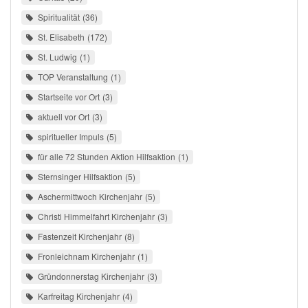
Spiritualität
36
St. Elisabeth
172
St. Ludwig
1
TOP Veranstaltung
1
Startseite vor Ort
3
aktuell vor Ort
3
spiritueller Impuls
5
für alle 72 Stunden Aktion Hilfsaktion
1
Sternsinger Hilfsaktion
5
Aschermittwoch Kirchenjahr
5
Christi Himmelfahrt Kirchenjahr
3
Fastenzeit Kirchenjahr
8
Fronleichnam Kirchenjahr
1
Gründonnerstag Kirchenjahr
3
Karfreitag Kirchenjahr
4