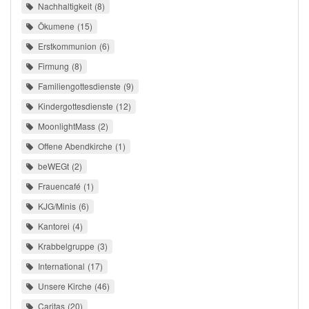
Nachhaltigkeit
8
Ökumene
15
Erstkommunion
6
Firmung
8
Familiengottesdienste
9
Kindergottesdienste
12
MoonlightMass
2
Offene Abendkirche
1
beWEGt
2
Frauencafé
1
KJG/Minis
6
Kantorei
4
Krabbelgruppe
3
International
17
Unsere Kirche
46
Caritas
20