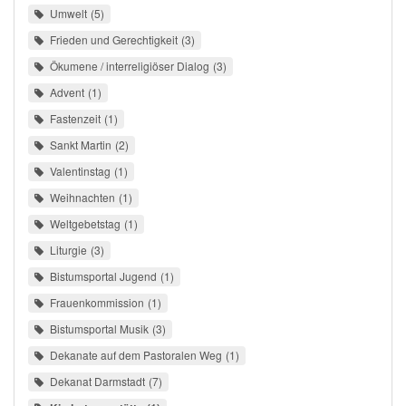
Umwelt
5
Frieden und Gerechtigkeit
3
Ökumene / interreligiöser Dialog
3
Advent
1
Fastenzeit
1
Sankt Martin
2
Valentinstag
1
Weihnachten
1
Weltgebetstag
1
Liturgie
3
Bistumsportal Jugend
1
Frauenkommission
1
Bistumsportal Musik
3
Dekanate auf dem Pastoralen Weg
1
Dekanat Darmstadt
7