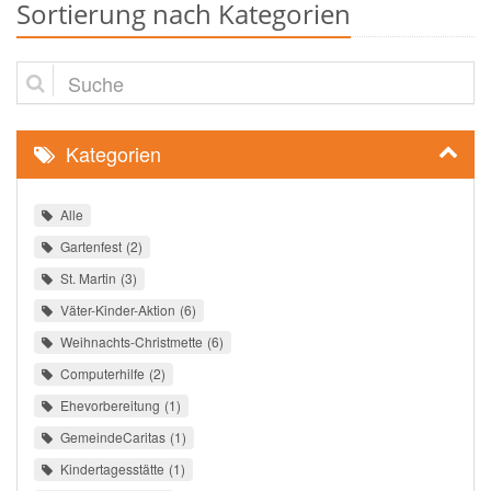
Sortierung nach Kategorien
Suche
Kategorien
Alle
Gartenfest
2
St. Martin
3
Väter-Kinder-Aktion
6
Weihnachts-Christmette
6
Computerhilfe
2
Ehevorbereitung
1
GemeindeCaritas
1
Kindertagesstätte
1