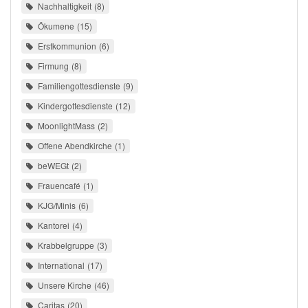
Nachhaltigkeit
8
Ökumene
15
Erstkommunion
6
Firmung
8
Familiengottesdienste
9
Kindergottesdienste
12
MoonlightMass
2
Offene Abendkirche
1
beWEGt
2
Frauencafé
1
KJG/Minis
6
Kantorei
4
Krabbelgruppe
3
International
17
Unsere Kirche
46
Caritas
20