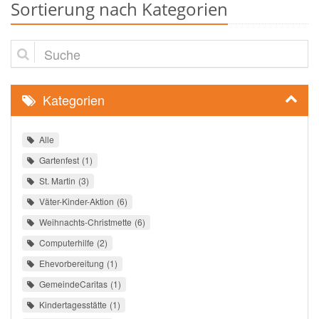
Sortierung nach Kategorien
Suche
Kategorien
Alle
Gartenfest
1
St. Martin
3
Väter-Kinder-Aktion
6
Weihnachts-Christmette
6
Computerhilfe
2
Ehevorbereitung
1
GemeindeCaritas
1
Kindertagesstätte
1