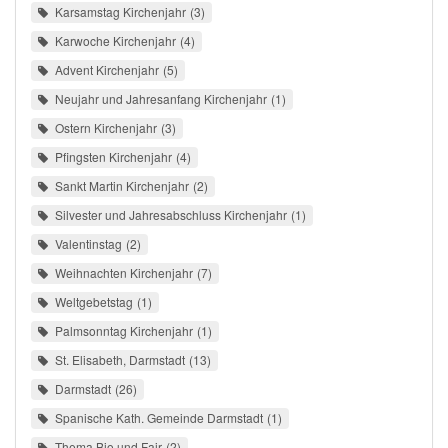
Karsamstag Kirchenjahr
3
Karwoche Kirchenjahr
4
Advent Kirchenjahr
5
Neujahr und Jahresanfang Kirchenjahr
1
Ostern Kirchenjahr
3
Pfingsten Kirchenjahr
4
Sankt Martin Kirchenjahr
2
Silvester und Jahresabschluss Kirchenjahr
1
Valentinstag
2
Weihnachten Kirchenjahr
7
Weltgebetstag
1
Palmsonntag Kirchenjahr
1
St. Elisabeth, Darmstadt
13
Darmstadt
26
Spanische Kath. Gemeinde Darmstadt
1
Thema Bio und Fair
2