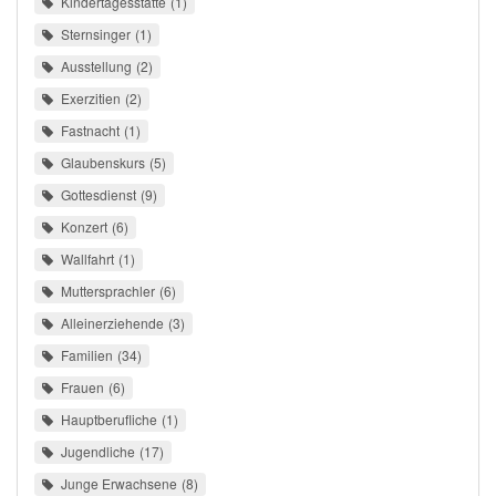
Kindertagesstätte
1
Sternsinger
1
Ausstellung
2
Exerzitien
2
Fastnacht
1
Glaubenskurs
5
Gottesdienst
9
Konzert
6
Wallfahrt
1
Muttersprachler
6
Alleinerziehende
3
Familien
34
Frauen
6
Hauptberufliche
1
Jugendliche
17
Junge Erwachsene
8