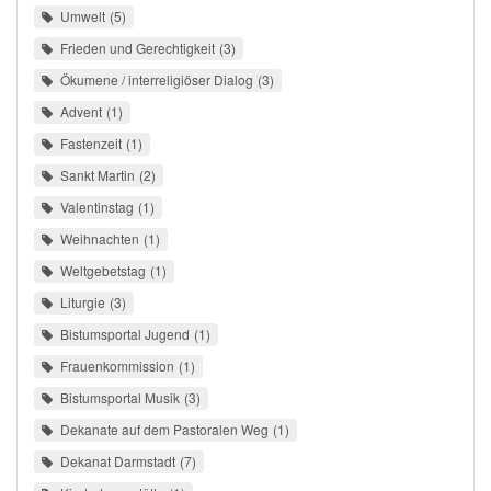
Umwelt
5
Frieden und Gerechtigkeit
3
Ökumene / interreligiöser Dialog
3
Advent
1
Fastenzeit
1
Sankt Martin
2
Valentinstag
1
Weihnachten
1
Weltgebetstag
1
Liturgie
3
Bistumsportal Jugend
1
Frauenkommission
1
Bistumsportal Musik
3
Dekanate auf dem Pastoralen Weg
1
Dekanat Darmstadt
7