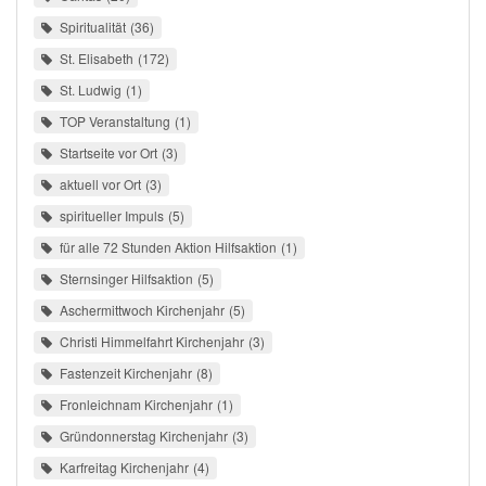
Spiritualität
36
St. Elisabeth
172
St. Ludwig
1
TOP Veranstaltung
1
Startseite vor Ort
3
aktuell vor Ort
3
spiritueller Impuls
5
für alle 72 Stunden Aktion Hilfsaktion
1
Sternsinger Hilfsaktion
5
Aschermittwoch Kirchenjahr
5
Christi Himmelfahrt Kirchenjahr
3
Fastenzeit Kirchenjahr
8
Fronleichnam Kirchenjahr
1
Gründonnerstag Kirchenjahr
3
Karfreitag Kirchenjahr
4