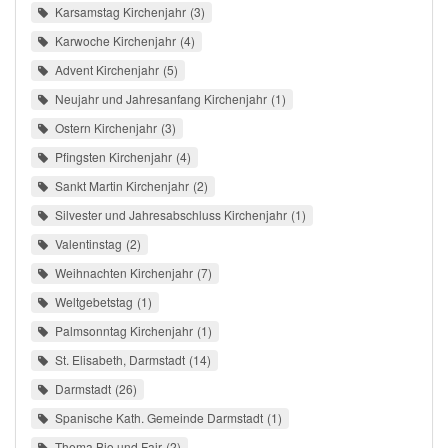
Karsamstag Kirchenjahr
3
Karwoche Kirchenjahr
4
Advent Kirchenjahr
5
Neujahr und Jahresanfang Kirchenjahr
1
Ostern Kirchenjahr
3
Pfingsten Kirchenjahr
4
Sankt Martin Kirchenjahr
2
Silvester und Jahresabschluss Kirchenjahr
1
Valentinstag
2
Weihnachten Kirchenjahr
7
Weltgebetstag
1
Palmsonntag Kirchenjahr
1
St. Elisabeth, Darmstadt
14
Darmstadt
26
Spanische Kath. Gemeinde Darmstadt
1
Thema Bio und Fair
2