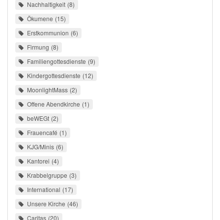
Nachhaltigkeit
8
Ökumene
15
Erstkommunion
6
Firmung
8
Familiengottesdienste
9
Kindergottesdienste
12
MoonlightMass
2
Offene Abendkirche
1
beWEGt
2
Frauencafé
1
KJG/Minis
6
Kantorei
4
Krabbelgruppe
3
International
17
Unsere Kirche
46
Caritas
20