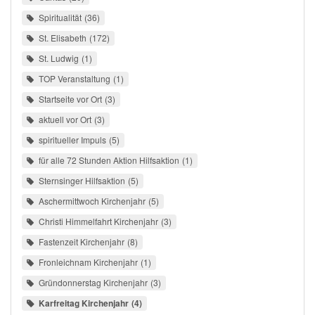
Spiritualität
36
St. Elisabeth
172
St. Ludwig
1
TOP Veranstaltung
1
Startseite vor Ort
3
aktuell vor Ort
3
spiritueller Impuls
5
für alle 72 Stunden Aktion Hilfsaktion
1
Sternsinger Hilfsaktion
5
Aschermittwoch Kirchenjahr
5
Christi Himmelfahrt Kirchenjahr
3
Fastenzeit Kirchenjahr
8
Fronleichnam Kirchenjahr
1
Gründonnerstag Kirchenjahr
3
Karfreitag Kirchenjahr
4