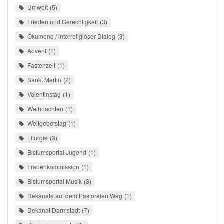
Umwelt
5
Frieden und Gerechtigkeit
3
Ökumene / interreligiöser Dialog
3
Advent
1
Fastenzeit
1
Sankt Martin
2
Valentinstag
1
Weihnachten
1
Weltgebetstag
1
Liturgie
3
Bistumsportal Jugend
1
Frauenkommission
1
Bistumsportal Musik
3
Dekanate auf dem Pastoralen Weg
1
Dekanat Darmstadt
7