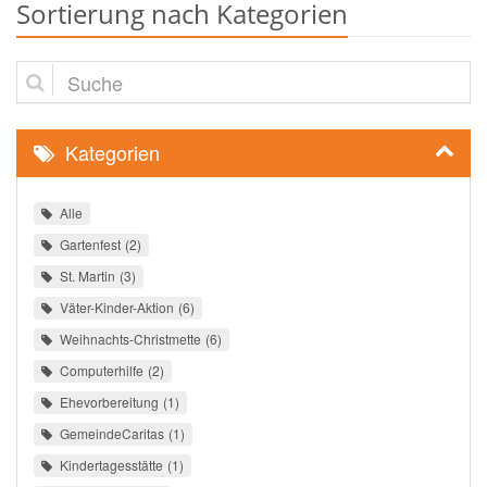
Sortierung nach Kategorien
Suche
Kategorien
Alle
Gartenfest
2
St. Martin
3
Väter-Kinder-Aktion
6
Weihnachts-Christmette
6
Computerhilfe
2
Ehevorbereitung
1
GemeindeCaritas
1
Kindertagesstätte
1