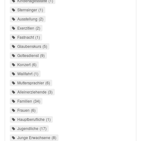
Kindertagesstätte
1
Sternsinger
1
Ausstellung
2
Exerzitien
2
Fastnacht
1
Glaubenskurs
5
Gottesdienst
9
Konzert
6
Wallfahrt
1
Muttersprachler
6
Alleinerziehende
3
Familien
34
Frauen
6
Hauptberufliche
1
Jugendliche
17
Junge Erwachsene
8