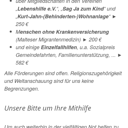
über Mitgliedschaften in den Vereinen
„
Lebenshilfe e.V.
“, „
Sag Ja zum Kind
“ und
„
Kurt-Jahn-(Behinderten-)Wohnanlage
“ ►
250 €
M
enschen ohne Krankenversicherung
(Malteser Migrantenmedizin) ► 200 €
und einige
Einzelfallhilfen
, u.a. Sozialpreis
Gemeindefahrten, Familienunterstützung, ... ►
582 €
Alle Förderungen sind offen. Religionszugehörigkeit
und Weltanschauung sind für uns keine
Begrenzungen.
Unsere Bitte um Ihre Mithilfe
Um auch weiterhin in der vielfältigen Not helfen zu