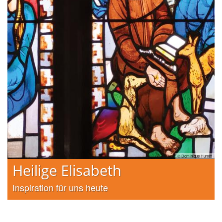
h DA
© Dominique Humm
Heilige Elisabeth
Inspiration für uns heute