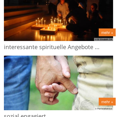
mehr +
© St. Elisabeth, DA
interessante spirituelle Angebote ...
mehr +
© Pfarrbriefservice
sozial engagiert ...