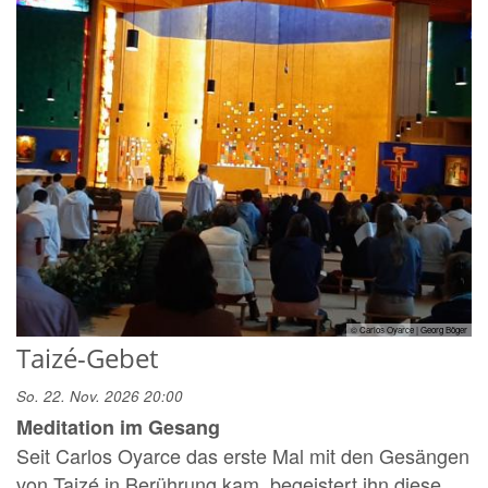
© Carlos Oyarce | Georg Böger
Taizé-Gebet
So. 22. Nov. 2026 20:00
Meditation im Gesang
Seit Carlos Oyarce das erste Mal mit den Gesängen
von Taizé in Berührung kam, begeistert ihn diese