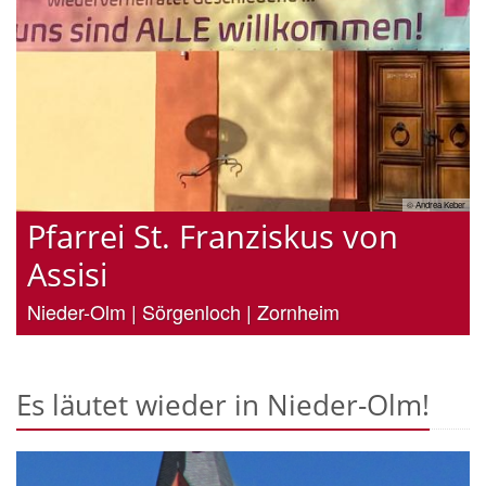
sch
© Andrea Keber
Pfarrei St. Franziskus von
Assisi
Nieder-Olm | Sörgenloch | Zornheim
Es läutet wieder in Nieder-Olm!