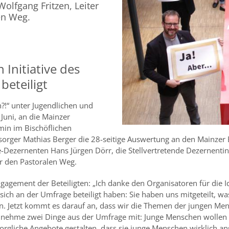
Wolfgang Fritzen, Leiter
en Weg.
Initiative des
beteiligt
?!“ unter Jugendlichen und
Juni, an die Mainzer
min im Bischöflichen
orger Mathias Berger die 28-seitige Auswertung an den Mainzer B
Dezernenten Hans Jürgen Dörr, die Stellvertretende Dezernentin f
ür den Pastoralen Weg.
gagement der Beteiligten: „Ich danke den Organisatoren für die
ich an der Umfrage beteiligt haben: Sie haben uns mitgeteilt, was 
fen. Jetzt kommt es darauf an, dass wir die Themen der jungen M
ch nehme zwei Dinge aus der Umfrage mit: Junge Menschen wollen
orgliche Angebote gestalten, dass sie junge Menschen wirklich an