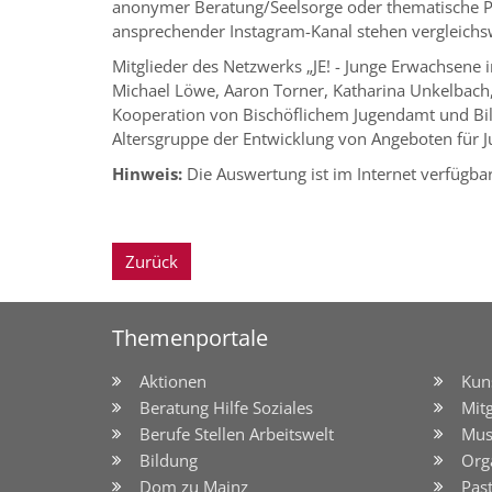
anonymer Beratung/Seelsorge oder thematische Po
ansprechender Instagram-Kanal stehen vergleichs
Mitglieder des Netzwerks „JE! - Junge Erwachsene
Michael Löwe, Aaron Torner, Katharina Unkelbach
Kooperation von Bischöflichem Jugendamt und Bil
Altersgruppe der Entwicklung von Angeboten für 
Hinweis:
Die Auswertung ist im Internet verfügba
Zurück
Themenportale
Aktionen
Kun
Beratung Hilfe Soziales
Mit
Berufe Stellen Arbeitswelt
Mus
Bildung
Org
Dom zu Mainz
Pas