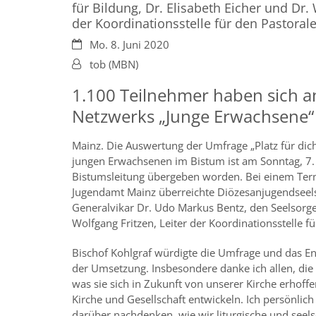
für Bildung, Dr. Elisabeth Eicher und Dr. 
der Koordinationsstelle für den Pastoral
Datum:
Mo. 8. Juni 2020
Von:
tob (MBN)
1.100 Teilnehmer haben sich an 
Netzwerks „Junge Erwachsene“ 
Mainz. Die Auswertung der Umfrage „Platz für dich
jungen Erwachsenen im Bistum ist am Sonntag, 7. 
Bistumsleitung übergeben worden. Bei einem Ter
Jugendamt Mainz überreichte Diözesanjugendseels
Generalvikar Dr. Udo Markus Bentz, den Seelsorge-
Wolfgang Fritzen, Leiter der Koordinationsstelle f
Bischof Kohlgraf würdigte die Umfrage und das En
der Umsetzung. Insbesondere danke ich allen, die s
was sie sich in Zukunft von unserer Kirche erhof
Kirche und Gesellschaft entwickeln. Ich persönli
darüber nachdenken, wie wir liturgische und seels