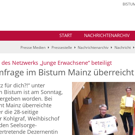
BISTU
START
NACHRICHTENARCHIV
Presse Medien
Pressestelle
Nachrichtenarchiv
Nachricht
:
e des Netzwerks „Junge Erwachsene“ beteiligt
frage im Bistum Mainz überreicht
 für dich?!“ unter
 Bistum ist am Sonntag,
übergeben worden. Bei
t Mainz überreichte
 die 28-seitige
r Kohlgraf, Weihbischof
den Seelsorge-
vertretende Dezernentin