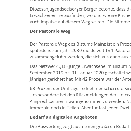
Diözesanjugendseelsorger Berger betonte, dass di
Erwachsenen herausfinden, wo und wie sie Kirche
auch Impulse auf diesem Weg setzen. Die Stimme J
Der Pastorale Weg
Der Pastorale Weg des Bistums Mainz ist ein Proz
spätestens zum Jahr 2030 die derzeit 134 Pastora
zusammengeführt werden, die sich aus dann aus 
Das Netzwerk „JE! - Junge Erwachsene im Bistum M
September 2019 bis 31. Januar 2020 geschaltet war
Jährigen gerichtet hat. Mit 42 Prozent war der Ant
68 Prozent der Umfrage-Teilnehmer sehen die Kirc
„Insbesondere bei den Rückmeldungen der Unter-18
Ansprechpartnerin wahrgenommen zu werden: Nur 
immerhin noch in Teilen. Aber für fast jeden Zweit
Bedarf an digitalen Angeboten
Die Auswertung zeigt auch einen größeren Bedarf a