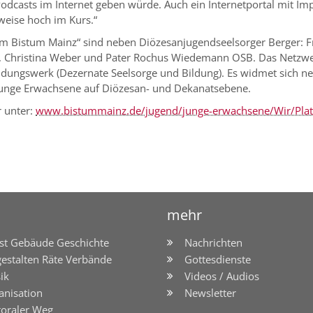
dcasts im Internet geben würde. Auch ein Internetportal mit I
weise hoch im Kurs.“
 im Bistum Mainz“ sind neben Diözesanjugendseelsorger Berger: 
, Christina Weber und Pater Rochus Wiedemann OSB. Das Netzwerk
dungswerk (Dezernate Seelsorge und Bildung). Es widmet sich ne
Junge Erwachsene auf Diözesan- und Dekanatsebene.
r unter:
www.bistummainz.de/jugend/junge-erwachsene/Wir/Platz
mehr
st Gebäude Geschichte
Nachrichten
gestalten Räte Verbände
Gottesdienste
ik
Videos / Audios
anisation
Newsletter
toraler Weg