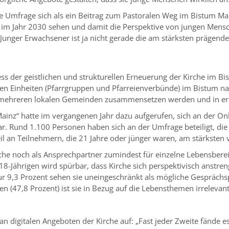
e Umfrage sich als ein Beitrag zum Pastoralen Weg im Bistum Mai
 im Jahr 2030 sehen und damit die Perspektive von jungen Mens
unger Erwachsener ist ja nicht gerade die am stärksten prägende
ess der geistlichen und strukturellen Erneuerung der Kirche im 
len Einheiten (Pfarrgruppen und Pfarreienverbünde) im Bistum na
mehreren lokalen Gemeinden zusammensetzen werden und in erst
ainz“ hatte im vergangenen Jahr dazu aufgerufen, sich an der Onl
. Rund 1.100 Personen haben sich an der Umfrage beteiligt, die 
eil an Teilnehmern, die 21 Jahre oder jünger waren, am stärksten 
he noch als Ansprechpartner zumindest für einzelne Lebensberei
-Jährigen wird spürbar, dass Kirche sich perspektivisch anstre
9,3 Prozent sehen sie uneingeschränkt als mögliche Gesprächsp
en (47,8 Prozent) ist sie in Bezug auf die Lebensthemen irrelevan
n digitalen Angeboten der Kirche auf: „Fast jeder Zweite fände e