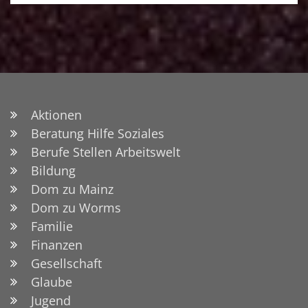
Aktionen
Beratung Hilfe Soziales
Berufe Stellen Arbeitswelt
Bildung
Dom zu Mainz
Dom zu Worms
Familie
Finanzen
Gesellschaft
Glaube
Jugend