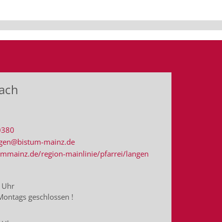
bach
0380
angen@bistum-mainz.de
mmainz.de/region-mainlinie/pfarrei/langen
 Uhr
 Montags geschlossen !