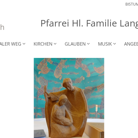
BISTU
Pfarrei Hl. Familie L
RALER WEG
KIRCHEN
GLAUBEN
MUSIK
ANGE