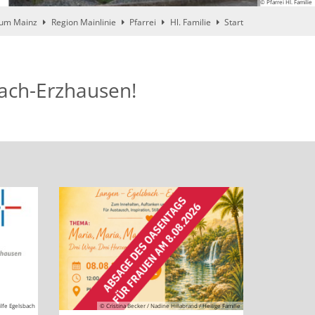
© Pfarrei Hl. Familie
tum Mainz
Region Mainlinie
Pfarrei
Hl. Familie
Start
bach-Erzhausen!
ilfe Egelsbach
© Cristina Becker / Nadine Hillabrand / Heilige Familie