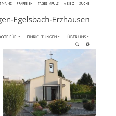
M MAINZ
PFARREIEN
TAGESIMPULS
A BIS Z
SUCHE
angen-Egelsbach-Erzhausen
BOTE FÜR
EINRICHTUNGEN
ÜBER UNS