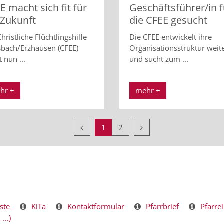
E macht sich fit für
Geschäftsführer/in f
 Zukunft
die CFEE gesucht
hristliche Flüchtlingshilfe
Die CFEE entwickelt ihre
sbach/Erzhausen (CFEE)
Organisationsstruktur weit
t nun ...
und sucht zum ...
hr +
mehr +
Vorherige Seite
Nächste Seite
1
2
ste
KiTa
Kontaktformular
Pfarrbrief
Pfarrei
...)