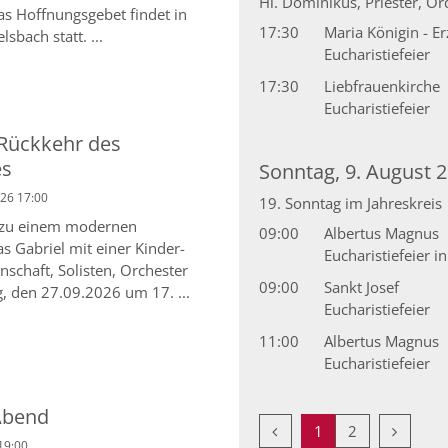
Hl. Dominikus, Priester, O
as Hoffnungsgebet findet in
17:30
Maria Königin - E
lsbach statt. ...
Eucharistiefeier
17:30
Liebfrauenkirche
Eucharistiefeier
 Rückkehr des
es
Sonntag, 9. August 
26 17:00
19. Sonntag im Jahreskreis
- zu einem modernen
09:00
Albertus Magnus
 Gabriel mit einer Kinder-
Eucharistiefeier i
schaft, Solisten, Orchester
09:00
Sankt Josef
 den 27.09.2026 um 17. ...
Eucharistiefeier
11:00
Albertus Magnus
Eucharistiefeier
Abend
Vorherige Seite
Nächste 
1
2
19:00