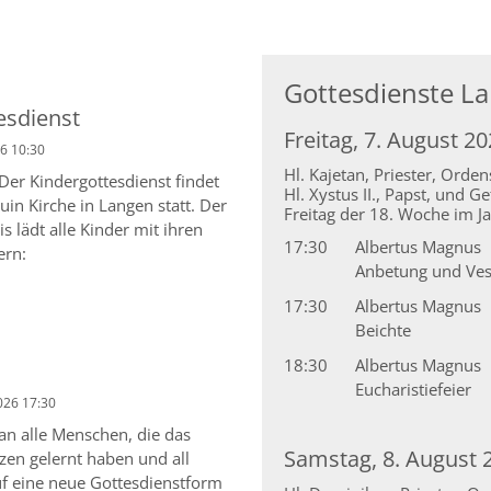
Gottesdienste L
esdienst
Freitag, 7. August 2
6 10:30
Hl. Kajetan, Priester, Orde
 Der Kindergottesdienst findet
Hl. Xystus II., Papst, und G
in Kirche in Langen statt. Der
Freitag der 18. Woche im Ja
s lädt alle Kinder mit ihren
17:30
Albertus Magnus
ern:
Anbetung und Ve
17:30
Albertus Magnus
Beichte
18:30
Albertus Magnus
Eucharistiefeier
026 17:30
 an alle Menschen, die das
Samstag, 8. August 
zen gelernt haben und all
auf eine neue Gottesdienstform