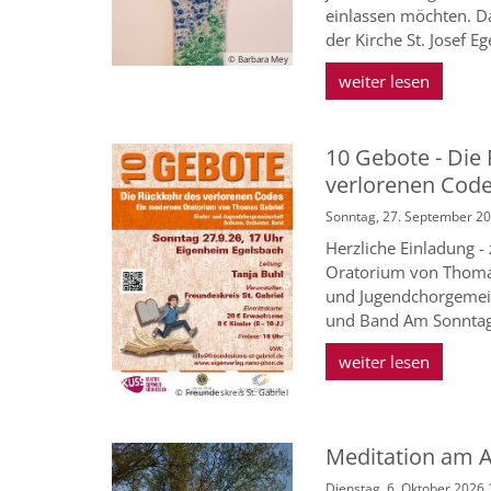
einlassen möchten. D
der Kirche St. Josef Ege
© Barbara Mey
weiter lesen
10 Gebote - Die
verlorenen Cod
Sonntag, 27. September 20
Herzliche Einladung 
Oratorium von Thomas
und Jugendchorgemein
und Band Am Sonntag,
weiter lesen
© Freundeskreis St. Gabriel
Meditation am 
Dienstag, 6. Oktober 2026 