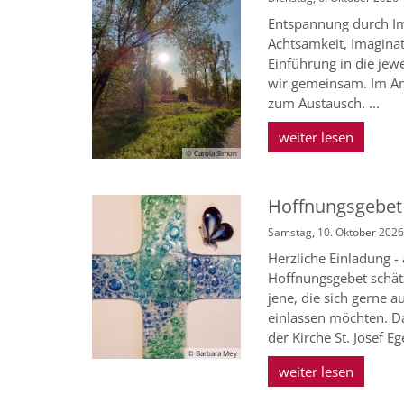
Entspannung durch Im
Achtsamkeit, Imagina
Einführung in die jew
wir gemeinsam. Im An
zum Austausch. ...
weiter lesen
© Carola Simon
Hoffnungsgebet
Samstag, 10. Oktober 2026
Herzliche Einladung -
Hoffnungsgebet schät
jene, die sich gerne 
einlassen möchten. D
der Kirche St. Josef Ege
© Barbara Mey
weiter lesen