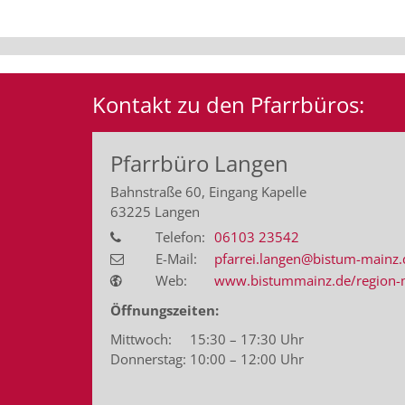
Kontakt zu den Pfarrbüros:
Pfarrbüro Langen
Bahnstraße 60, Eingang Kapelle
63225
Langen
Telefon:
06103 23542
E-Mail:
pfarrei.langen@bistum-mainz.
Web:
www.bistummainz.de/region-ma
Öffnungszeiten:
Mittwoch: 15:30 – 17:30 Uhr
Donnerstag: 10:00 – 12:00 Uhr