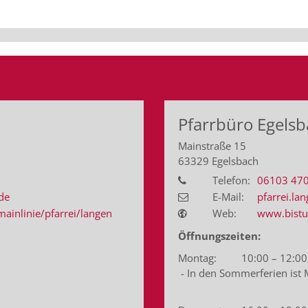
Pfarrbüro Egels
Mainstraße 15
63329
Egelsbach
Telefon:
06103 47
de
E-Mail:
pfarrei.l
inlinie/pfarrei/langen
Web:
www.bistu
Öffnungszeiten:
Montag: 10:00 – 12:00
- In den Sommerferien ist