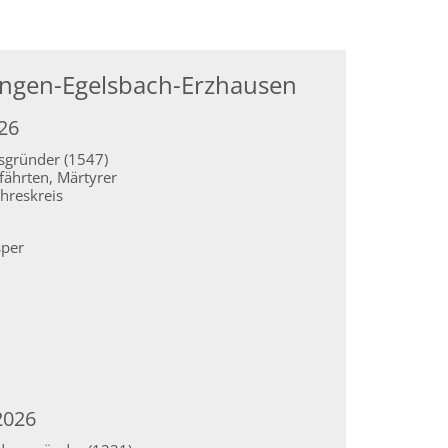
angen-Egelsbach-Erzhausen
026
nsgründer (1547)
efährten, Märtyrer
hreskreis
sper
2026