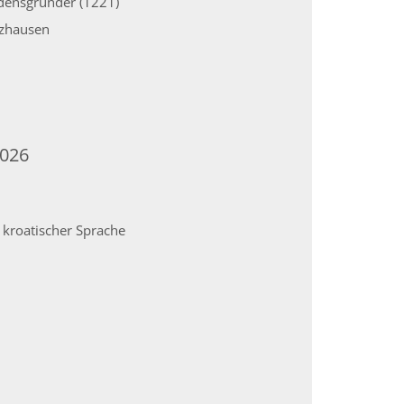
rdensgründer (1221)
rzhausen
2026
n kroatischer Sprache
Seite