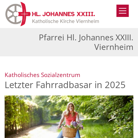
Zum Inhalt springen
Pfarrei Hl. Johannes XXIII.
Viernheim
:
Katholisches Sozialzentrum
Letzter Fahrradbasar in 2025