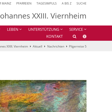
M MAINZ
PFARREIEN
TAGESIMPULS
A BIS Z
SUCHE
 Johannes XXIII. Viernheim
LEBEN
UNTERSTÜTZUNG
SERVICE
KONTAKT
nnes XXIII. Viernheim
Aktuell
Nachrichten
Pilgerreise 5