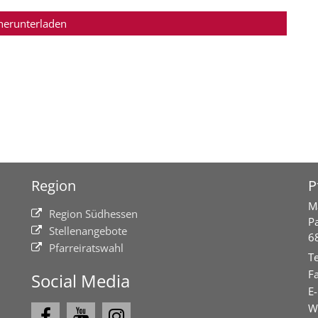
herunterladen
Region
P
M
Region Südhessen
P
Stellenangebote
6
Pfarreiratswahl
Te
Fa
Social Media
E-
W