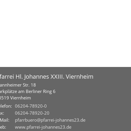
farrei Hl. Johannes XXIII. Viernheim
annheimer Str. 18
arkplätze am Berliner Ring 6
8519
Viernheim
lefon:
06204-78920-0
x:
06204-78920-20
Mail:
pfarrbuero@pfarrei-johannes23.de
eb:
www.pfarrei-johannes23.de