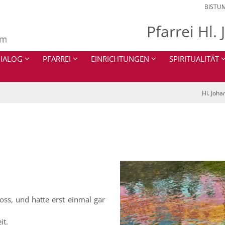
BISTU
Pfarrei Hl.
IALOG
PFARREI
EINRICHTUNGEN
SPIRITUALITÄT
Hl. Joha
oss, und hatte erst einmal gar
it.