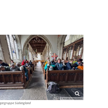
© Ronald Ashley Givens
lgergruppe Südengland