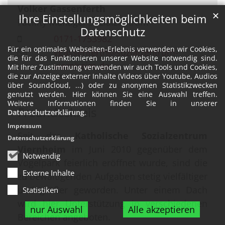
Volker
Gassenferth
✕
Ihre Einstellungsmöglichkeiten beim
Facility Manager Sozialzentrum
Datenschutz
0171-1753982
Für ein optimales Webseiten-Erlebnis verwenden wir Cookies,
vgassenferth@sozialzentrum-
die für das Funktionieren unserer Website notwendig sind.
viernheim.de
Mit Ihrer Zustimmung verwenden wir auch Tools und Cookies,
die zur Anzeige externer Inhalte (Videos über Youtube, Audios
über Soundcloud, ...) oder zu anonymen Statistikzwecken
genutzt werden. Hier können Sie eine Auswahl treffen.
Weitere Informationen finden Sie in unserer
Freundeskreis
Datenschutzerklärung
.
Impressum
Seit das
Katholische Sozialzentrum
Datenschutzerklärung
Viernheim
im Juni 2010 gegenüber dem
Notwendig
Vogelpark feierlich eröffnet wurde, sind die
Externe Inhalte
zu bewältigenden Aufgaben stetig vielfältiger
und größer geworden. Unter einem Dach
Statistiken
wird hier Unterstützung in verschiedenen
nur Auswahl
Alle akzeptieren
Bereichen angeboten.