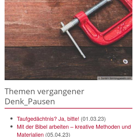
© Suntorn Somtong/pexels.com
Themen vergangener
Denk_Pausen
Taufgedächtnis? Ja, bitte!
(01.03.23)
Mit der Bibel arbeiten – kreative Methoden und
Materialien
(05.04.23)