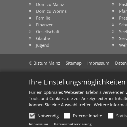
Dom zu Mainz
Pas
Dom zu Worms
Pfar
Familie
Pre
Finanzen
Sch
Gesellschaft
See
Glaube
Serv
Jugend
Wel
© Bistum Mainz
Sitemap
Impressum
Daten
Ihre Einstellungsmöglichkeite
Für ein optimales Webseiten-Erlebnis verwenden w
Tools und Cookies, die zur Anzeige externer Inhal
können Sie eine Auswahl treffen. Weitere Informat
Notwendig
Externe Inhalte
Stati
Impressum
Datenschutzerklärung