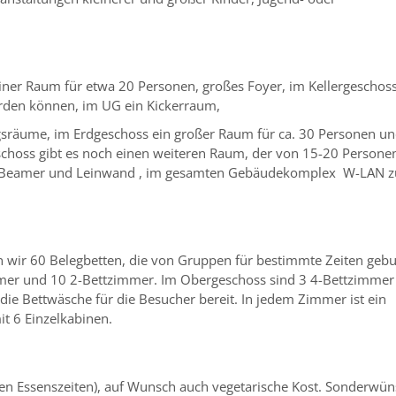
einer Raum für etwa 20 Personen, großes Foyer, im Kellergeschos
rden können, im UG ein Kickerraum,
räume, im Erdgeschoss ein großer Raum für ca. 30 Personen un
schoss gibt es noch einen weiteren Raum, der von 15-20 Persone
t Beamer und Leinwand , im gesamten Gebäudekomplex W-LAN z
wir 60 Belegbetten, die von Gruppen für bestimmte Zeiten gebu
mer und 10 2-Bettzimmer. Im Obergeschoss sind 3 4-Bettzimmer
ie Bettwäsche für die Besucher bereit. In jedem Zimmer ist ein
t 6 Einzelkabinen.
ten Essenszeiten), auf Wunsch auch vegetarische Kost. Sonderwü