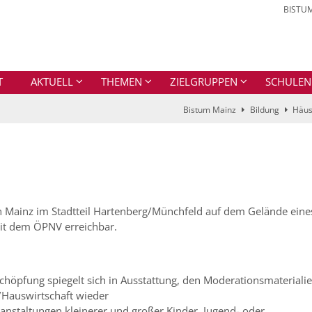
BISTU
T
AKTUELL
THEMEN
ZIELGRUPPEN
SCHULEN
Bistum Mainz
Bildung
Häus
 Mainz im Stadtteil Hartenberg/Münchfeld auf dem Gelände eine
mit dem ÖPNV erreichbar.
höpfung spiegelt sich in Ausstattung, den Moderationsmaterialie
/Hauswirtschaft wieder
ranstaltungen kleinerer und großer Kinder, Jugend- oder