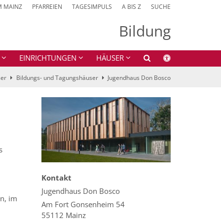
M MAINZ
PFARREIEN
TAGESIMPULS
A BIS Z
SUCHE
Bildung
EINRICHTUNGEN
HÄUSER
er
Bildungs- und Tagungshäuser
Jugendhaus Don Bosco
s
Kontakt
Jugendhaus Don Bosco
n, im
Am Fort Gonsenheim 54
55112
Mainz