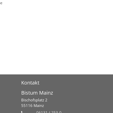
ee
Kontakt
Bistum Mainz
Bischofsplatz 2
55116
Mainz
06131 / 253-0