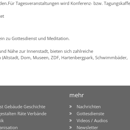
rden.Für Tagesveranstaltungen wird Konferenz- bzw. Tagungskaff
et
in zu Gottesdienst und Meditation.
nd Nähe zur Innenstadt, bieten sich zahlreiche
ten (Altstadt, Dom, Museen, ZDF, Hartenbergpark, Schwimmbäder,
mehr
st Gebäude Geschichte
Nachrichten
gestalten Räte Verbände
Gottesdienste
ik
Videos / Audios
anisation
Newsletter