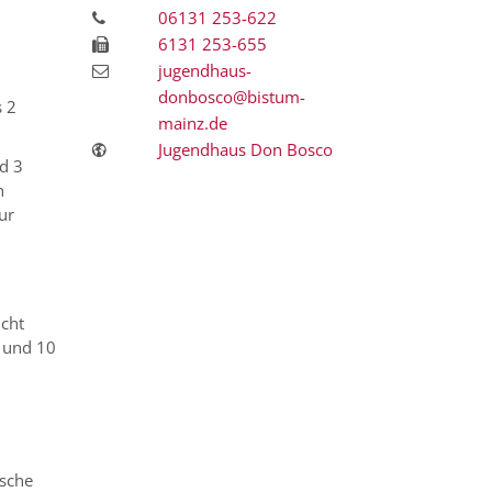
06131 253-622
6131 253-655
jugendhaus-
donbosco@bistum-
s 2
mainz.de
Jugendhaus Don Bosco
d 3
n
ur
cht
 und 10
nsche