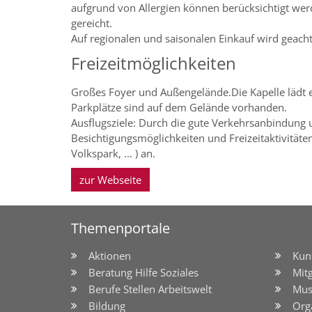
aufgrund von Allergien können berücksichtigt we
gereicht.
Auf regionalen und saisonalen Einkauf wird geacht
Freizeitmöglichkeiten
Großes Foyer und Außengelände.Die Kapelle lädt e
Parkplätze sind auf dem Gelände vorhanden.
Ausflugsziele: Durch die gute Verkehrsanbindung u
Besichtigungsmöglichkeiten und Freizeitaktivitä
Volkspark, ... ) an.
zur Webseite
Themenportale
Aktionen
Kun
Beratung Hilfe Soziales
Mit
Berufe Stellen Arbeitswelt
Mus
Bildung
Org