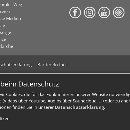
toraler Weg
reien
sse Medien
ule
lsorge
ice
tkirche
schutzerklärung
Barrierefreiheit
n beim Datenschutz
ir Cookies, die für das Funktionieren unserer Website notwendi
te (Videos über Youtube, Audios über Soundcloud, ...) oder zu an
ionen finden Sie in unserer
Datenschutzerklärung
.
stiken