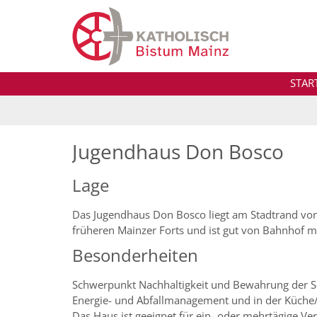
Zum Inhalt springen
STAR
Jugendhaus Don Bosco
Lage
Das Jugendhaus Don Bosco liegt am Stadtrand von
früheren Mainzer Forts und ist gut von Bahnhof 
Besonderheiten
Schwerpunkt Nachhaltigkeit und Bewahrung der Sc
Energie- und Abfallmanagement und in der Küche
Das Haus ist geeignet für ein- oder mehrtägige Ve