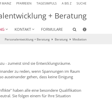
M MAINZ
PFARREIEN
TAGESIMPULS
A BIS Z
SUCHE
alentwicklung + Beratung
NG
KONTAKT
FORMULARE
Personalentwicklung + Beratung
Beratung
Mediation
azu - zumeist sind sie Entwicklungsräume.
miteinander zu reden, wenn Spannungen im Raum
 so auseinander gehen, dass keine Einigung
likte" haben alle eine besondere Qualifikation
utral. Sie folgen einem für Ihre Situation