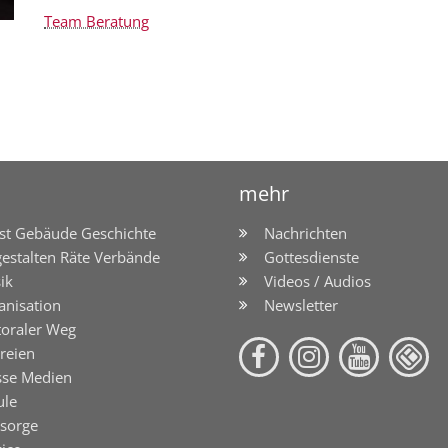
Team Beratung
mehr
st Gebäude Geschichte
Nachrichten
gestalten Räte Verbände
Gottesdienste
ik
Videos / Audios
anisation
Newsletter
toraler Weg
reien
sse Medien
ule
lsorge