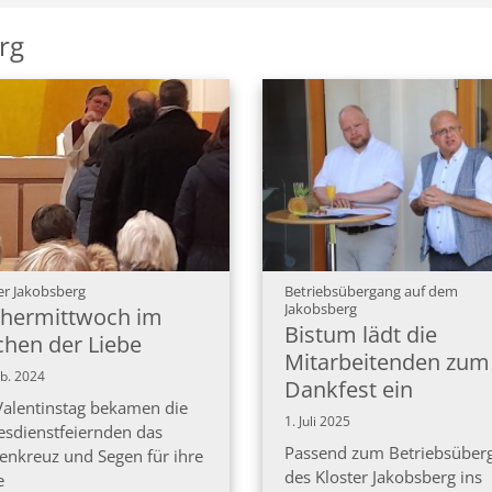
rg
:
er Jakobsberg
Betriebsübergang auf dem
:
Jakobsberg
hermittwoch im
Bistum lädt die
chen der Liebe
Mitarbeitenden zum
eb. 2024
Dankfest ein
alentinstag bekamen die
1. Juli 2025
esdienstfeiernden das
Passend zum Betriebsüber
enkreuz und Segen für ihre
des Kloster Jakobsberg ins
e