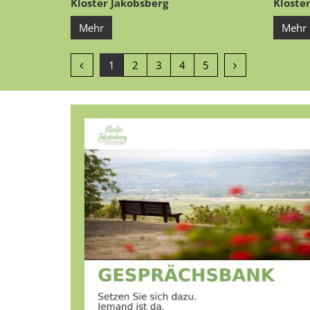
Kloster Jakobsberg
Kloste
Mehr
Mehr
Vorherige Seite
Nächste Seite
1
2
3
4
5