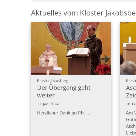
Aktuelles vom Kloster Jakobsbe
:
Kloster Jakosberg
Klost
Der Übergang geht
Asc
weiter
Zei
11. Jan. 2024
16. F
Herzlicher Dank an Pfr. ...
Am V
Gott
Asch
Lieb