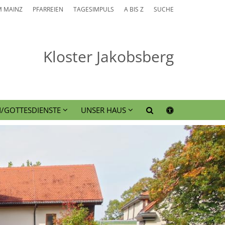
M MAINZ
PFARREIEN
TAGESIMPULS
A BIS Z
SUCHE
Kloster Jakobsberg
N/GOTTESDIENSTE
UNSER HAUS