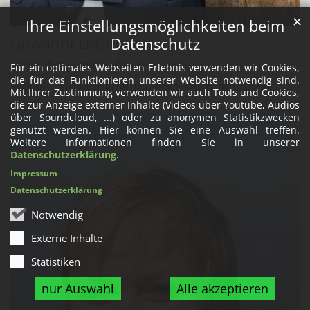
✕
Ihre Einstellungsmöglichkeiten beim
Giovanni
LoGiudice
Datenschutz
Betriebswirtschaftliche Leitung
Für ein optimales Webseiten-Erlebnis verwenden wir Cookies,
die für das Funktionieren unserer Website notwendig sind.
E-Mail:
giovannilogiudice@bistum-mainz.de
Mit Ihrer Zustimmung verwenden wir auch Tools und Cookies,
die zur Anzeige externer Inhalte (Videos über Youtube, Audios
über Soundcloud, ...) oder zu anonymen Statistikzwecken
genutzt werden. Hier können Sie eine Auswahl treffen.
Weitere Informationen finden Sie in unserer
Datenschutzerklärung
.
Impressum
Datenschutzerklärung
Notwendig
Externe Inhalte
Statistiken
nur Auswahl
Alle akzeptieren