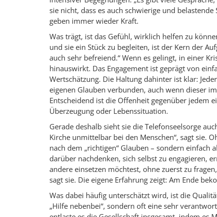
sie nicht, dass es auch schwierige und belastende
geben immer wieder Kraft.
Was trägt, ist das Gefühl, wirklich helfen zu kön
und sie ein Stück zu begleiten, ist der Kern der Au
auch sehr befreiend.“ Wenn es gelingt, in einer K
hinauswirkt. Das Engagement ist geprägt von ein
Wertschätzung. Die Haltung dahinter ist klar: Jed
eigenen Glauben verbunden, auch wenn dieser im G
Entscheidend ist die Offenheit gegenüber jedem 
Überzeugung oder Lebenssituation.
Gerade deshalb sieht sie die Telefonseelsorge auch
Kirche unmittelbar bei den Menschen“, sagt sie.
nach dem „richtigen“ Glauben – sondern einfach 
darüber nachdenken, sich selbst zu engagieren, er
andere einsetzen möchtest, ohne zuerst zu fragen,
sagt sie. Die eigene Erfahrung zeigt: Am Ende be
Was dabei häufig unterschätzt wird, ist die Qualit
„Hilfe nebenbei“, sondern oft eine sehr verantwort
entlaste es die Gesellschaft insgesamt, indem es M