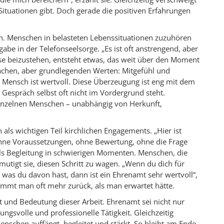
 Situationen gibt. Doch gerade die positiven Erfahrungen
nen. Menschen in belasteten Lebenssituationen zuzuhören
fgabe in der Telefonseelsorge. „Es ist oft anstrengend, aber
rise beizustehen, entsteht etwas, das weit über den Moment
fachen, aber grundlegenden Werten: Mitgefühl und
er Mensch ist wertvoll. Diese Überzeugung ist eng mit dem
espräch selbst oft nicht im Vordergrund steht.
einzelnen Menschen – unabhängig von Herkunft,
 als wichtigen Teil kirchlichen Engagements. „Hier ist
 Ohne Voraussetzungen, ohne Bewertung, ohne die Frage
als Begleitung in schwierigen Momenten. Menschen, die
mutigt sie, diesen Schritt zu wagen. „Wenn du dich für
 was du davon hast, dann ist ein Ehrenamt sehr wertvoll“,
kommt man oft mehr zurück, als man erwartet hätte.
ät und Bedeutung dieser Arbeit. Ehrenamt sei nicht nur
ungsvolle und professionelle Tätigkeit. Gleichzeitig
enschen auffängt, begleitet und stärkt. So bleibt am Ende