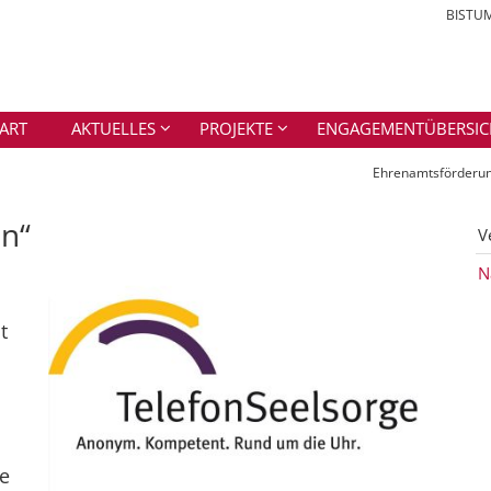
BISTU
ART
AKTUELLES
PROJEKTE
ENGAGEMENTÜBERSIC
Ehrenamtsförderu
in“
V
N
t
ie