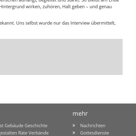
im Hintergrund wirken, zuhören, Halt geben – und genau
bekannt. Uns selbst wurde nur das Interview übermittelt,
mehr
st Gebäude Geschichte
Nachrichten
gestalten Räte Verbände
Gottesdienste