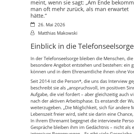
meint, wenn sie sagt: „Am Ende bekomm
man oft mehr zurück, als man erwartet
hätte.“
Datum:
26. Mai 2026
Von:
Matthias Makowski
Einblick in die Telefonseelsorge
In der Telefonseelsorge bleiben die Menschen, di
besondere Angebot entstehen und bestehen: ein 
können und in dem Ehrenamtliche ihnen ohne Vor
Seit 2014 ist die Person*, die uns das Interview g
beschreibt sie als „anspruchsvoll, im positiven Si
Aufgabe, die viel fordert – aber gleichzeitig auch v
nach der aktiven Arbeitsphase. Es enstandt der W
weiterzugeben. „Die Möglichkeit, sich für andere
Lebenszeit freier wird, sieht sie darin eine Chan
In ihrem Ehrenamt begegnet die interviewte Perso
Gespräche bleiben ihm im Gedächtnis – nicht als 
intensiver Begegnungen. „Es gibt viele Gespräche, d