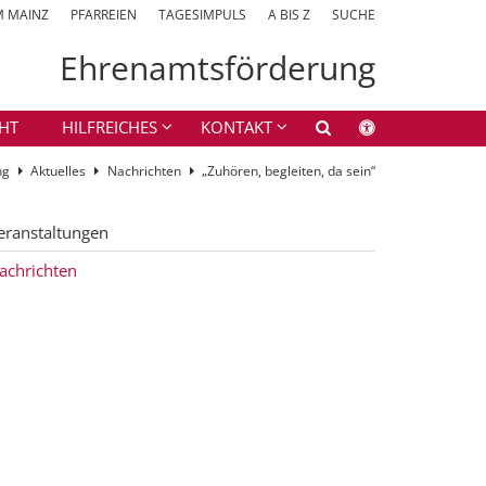
M MAINZ
PFARREIEN
TAGESIMPULS
A BIS Z
SUCHE
Ehrenamtsförderung
HT
HILFREICHES
KONTAKT
ng
Aktuelles
Nachrichten
„Zuhören, begleiten, da sein“
eranstaltungen
achrichten