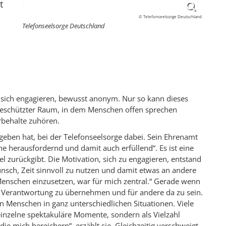
t
© Telefonseelsorge Deutschland
Telefonseelsorge Deutschland
e sich engagieren, bewusst anonym. Nur so kann dieses
geschützter Raum, in dem Menschen offen sprechen
behalte zuhören.
egeben hat, bei der Telefonseelsorge dabei. Sein Ehrenamt
nne herausfordernd und damit auch erfüllend“. Es ist eine
iel zurückgibt. Die Motivation, sich zu engagieren, entstand
unsch, Zeit sinnvoll zu nutzen und damit etwas an andere
 Menschen einzusetzen, war für mich zentral.“ Gerade wenn
ce, Verantwortung zu übernehmen und für andere da zu sein.
n Menschen in ganz unterschiedlichen Situationen. Viele
einzelne spektakuläre Momente, sondern als Vielzahl
ie mich bereichern“, erzählt sie. Gleichzeitig verschweigt