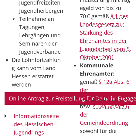
Jugendfreizeiten,
egeld von bis zu
Jugendherbergen
70 € gemäß
§ 1 des
Teilnahme an
Landesgesetz zur
Tagungen,
Stärkung des
Lehrgängen und
Ehrenamtes in der
Seminaren der
Jugendarbeit vom 5.
Jugendverbände
Oktober 2001
Die Lohnfortzahlun
Kommunale
g kann vom Land
Ehrenämter:
Hessen erstattet
gemäß
§ 12a Abs. 6
werden
der
Landkreisordnung
Online-Antrag zur Freistellung für Dein/Ihr Enga
bzw.
§ 18a Absatz 6
der
Informationsseite
Gemeindeordnung
des Hessischen
sowohl für die
Jugendrings