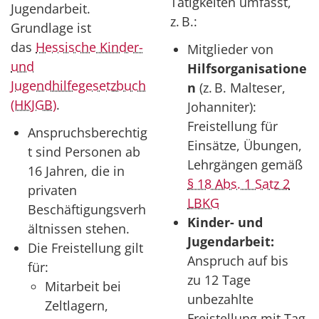
Tätigkeiten umfasst,
Jugendarbeit.
z. B.:
Grundlage ist
das
Hessische Kinder-
Mitglieder von
und
Hilfsorganisatione
Jugendhilfegesetzbuch
n
(z. B. Malteser,
(HKJGB)
.
Johanniter):
Freistellung für
Anspruchsberechtig
Einsätze, Übungen,
t sind Personen ab
Lehrgängen gemäß
16 Jahren, die in
§ 18 Abs. 1 Satz 2
privaten
LBKG
Beschäftigungsverh
Kinder- und
ältnissen stehen.
Jugendarbeit:
Die Freistellung gilt
Anspruch auf bis
für:
zu 12 Tage
Mitarbeit bei
unbezahlte
Zeltlagern,
Freistellung mit Tag