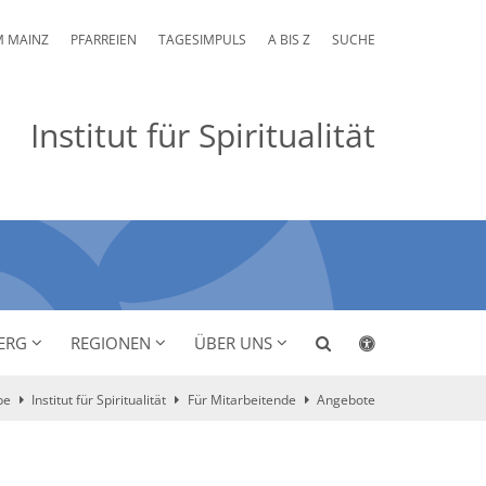
M MAINZ
PFARREIEN
TAGESIMPULS
A BIS Z
SUCHE
Institut für Spiritualität
ERG
REGIONEN
ÜBER UNS
be
Institut für Spiritualität
Für Mitarbeitende
Angebote