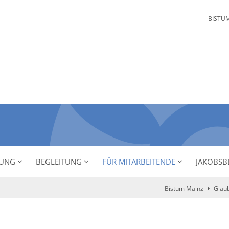
BISTU
NUNG
BEGLEITUNG
FÜR MITARBEITENDE
JAKOBSB
Bistum Mainz
Glau