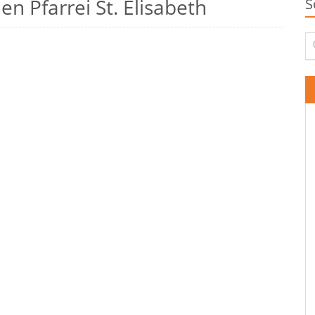
n Pfarrei St. Elisabeth
S
Su