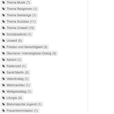
Thema Musik
7
Thema Religionen
1
Thema Seelsorge
1
Thema Soziales
11
Thema Umwelt
15
Sozialpastoral
1
Umwelt
5
Frieden und Gerechtigkeit
3
Ökumene / interreligiöser Dialog
3
Advent
1
Fastenzeit
1
Sankt Martin
2
Valentinstag
1
Weihnachten
1
Weltgebetstag
1
Liturgie
3
Bistumsportal Jugend
1
Frauenkommission
1