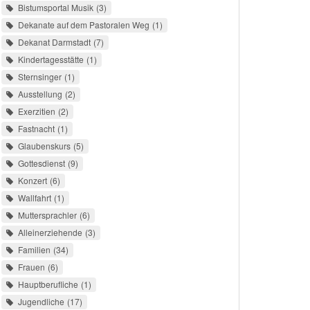
Bistumsportal Musik
3
Dekanate auf dem Pastoralen Weg
1
Dekanat Darmstadt
7
Kindertagesstätte
1
Sternsinger
1
Ausstellung
2
Exerzitien
2
Fastnacht
1
Glaubenskurs
5
Gottesdienst
9
Konzert
6
Wallfahrt
1
Muttersprachler
6
Alleinerziehende
3
Familien
34
Frauen
6
Hauptberufliche
1
Jugendliche
17