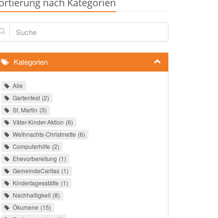
ortierung nach Kategorien
che
Kategorien
Alle
Gartenfest
2
St. Martin
3
Väter-Kinder-Aktion
6
Weihnachts-Christmette
6
Computerhilfe
2
Ehevorbereitung
1
GemeindeCaritas
1
Kindertagesstätte
1
Nachhaltigkeit
8
Ökumene
15