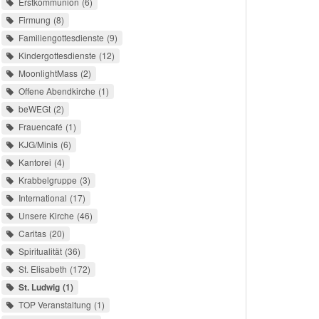
Erstkommunion
6
Firmung
8
Familiengottesdienste
9
Kindergottesdienste
12
MoonlightMass
2
Offene Abendkirche
1
beWEGt
2
Frauencafé
1
KJG/Minis
6
Kantorei
4
Krabbelgruppe
3
International
17
Unsere Kirche
46
Caritas
20
Spiritualität
36
St. Elisabeth
172
St. Ludwig
1
TOP Veranstaltung
1