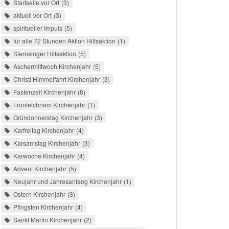
Startseite vor Ort
3
aktuell vor Ort
3
spiritueller Impuls
5
für alle 72 Stunden Aktion Hilfsaktion
1
Sternsinger Hilfsaktion
5
Aschermittwoch Kirchenjahr
5
Christi Himmelfahrt Kirchenjahr
3
Fastenzeit Kirchenjahr
8
Fronleichnam Kirchenjahr
1
Gründonnerstag Kirchenjahr
3
Karfreitag Kirchenjahr
4
Karsamstag Kirchenjahr
3
Karwoche Kirchenjahr
4
Advent Kirchenjahr
5
Neujahr und Jahresanfang Kirchenjahr
1
Ostern Kirchenjahr
3
Pfingsten Kirchenjahr
4
Sankt Martin Kirchenjahr
2