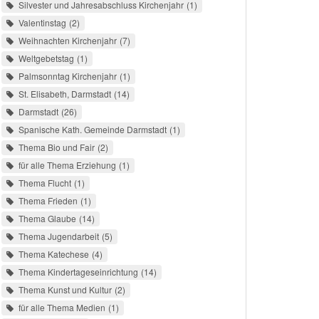
Silvester und Jahresabschluss Kirchenjahr
1
Valentinstag
2
Weihnachten Kirchenjahr
7
Weltgebetstag
1
Palmsonntag Kirchenjahr
1
St. Elisabeth, Darmstadt
14
Darmstadt
26
Spanische Kath. Gemeinde Darmstadt
1
Thema Bio und Fair
2
für alle Thema Erziehung
1
Thema Flucht
1
Thema Frieden
1
Thema Glaube
14
Thema Jugendarbeit
5
Thema Katechese
4
Thema Kindertageseinrichtung
14
Thema Kunst und Kultur
2
für alle Thema Medien
1