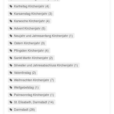
Karfreitag Kirchenjahr
4
Karsamstag Kirchenjahr
3
Karwoche Kirchenjahr
4
Advent Kirchenjahr
5
Neujahr und Jahresanfang Kirchenjahr
1
Ostern Kirchenjahr
3
Pfingsten Kirchenjahr
4
Sankt Martin Kirchenjahr
2
Silvester und Jahresabschluss Kirchenjahr
1
Valentinstag
2
Weihnachten Kirchenjahr
7
Weltgebetstag
1
Palmsonntag Kirchenjahr
1
St. Elisabeth, Darmstadt
14
Darmstadt
26