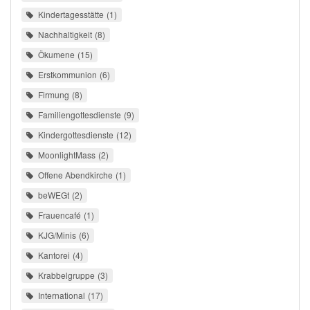
Kindertagesstätte
1
Nachhaltigkeit
8
Ökumene
15
Erstkommunion
6
Firmung
8
Familiengottesdienste
9
Kindergottesdienste
12
MoonlightMass
2
Offene Abendkirche
1
beWEGt
2
Frauencafé
1
KJG/Minis
6
Kantorei
4
Krabbelgruppe
3
International
17