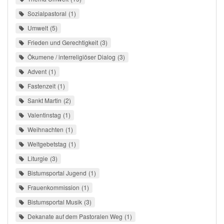
Sozialpastoral
1
Umwelt
5
Frieden und Gerechtigkeit
3
Ökumene / interreligiöser Dialog
3
Advent
1
Fastenzeit
1
Sankt Martin
2
Valentinstag
1
Weihnachten
1
Weltgebetstag
1
Liturgie
3
Bistumsportal Jugend
1
Frauenkommission
1
Bistumsportal Musik
3
Dekanate auf dem Pastoralen Weg
1