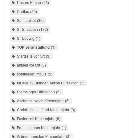
Unsere Kirche
46
Caritas
20
Spiritualität
36
St. Elisabeth
172
St. Ludwig
1
TOP Veranstaltung
1
Startseite vor Ort
3
aktuell vor Ort
3
spiritueller Impuls
5
für alle 72 Stunden Aktion Hilfsaktion
1
Sternsinger Hilfsaktion
5
Aschermittwoch Kirchenjahr
5
Christi Himmelfahrt Kirchenjahr
3
Fastenzeit Kirchenjahr
8
Fronleichnam Kirchenjahr
1
Gründonnerstag Kirchenjahr
3