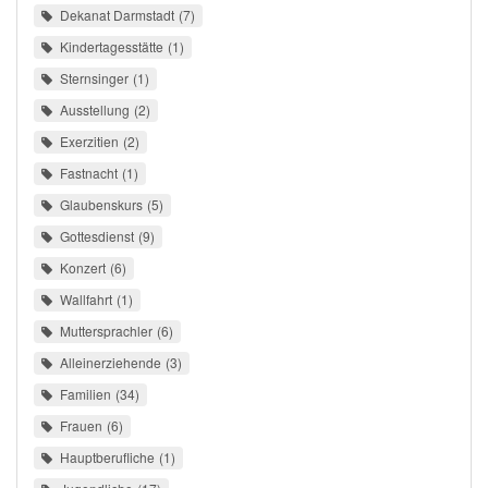
Dekanat Darmstadt
7
Kindertagesstätte
1
Sternsinger
1
Ausstellung
2
Exerzitien
2
Fastnacht
1
Glaubenskurs
5
Gottesdienst
9
Konzert
6
Wallfahrt
1
Muttersprachler
6
Alleinerziehende
3
Familien
34
Frauen
6
Hauptberufliche
1