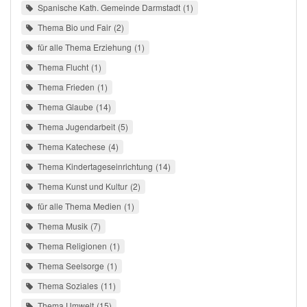
Spanische Kath. Gemeinde Darmstadt
1
Thema Bio und Fair
2
für alle Thema Erziehung
1
Thema Flucht
1
Thema Frieden
1
Thema Glaube
14
Thema Jugendarbeit
5
Thema Katechese
4
Thema Kindertageseinrichtung
14
Thema Kunst und Kultur
2
für alle Thema Medien
1
Thema Musik
7
Thema Religionen
1
Thema Seelsorge
1
Thema Soziales
11
Thema Umwelt
15