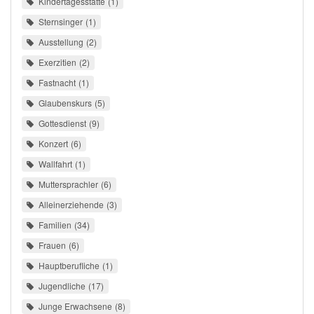
Kindertagesstätte
1
Sternsinger
1
Ausstellung
2
Exerzitien
2
Fastnacht
1
Glaubenskurs
5
Gottesdienst
9
Konzert
6
Wallfahrt
1
Muttersprachler
6
Alleinerziehende
3
Familien
34
Frauen
6
Hauptberufliche
1
Jugendliche
17
Junge Erwachsene
8