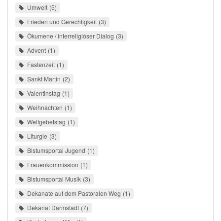
Umwelt
5
Frieden und Gerechtigkeit
3
Ökumene / interreligiöser Dialog
3
Advent
1
Fastenzeit
1
Sankt Martin
2
Valentinstag
1
Weihnachten
1
Weltgebetstag
1
Liturgie
3
Bistumsportal Jugend
1
Frauenkommission
1
Bistumsportal Musik
3
Dekanate auf dem Pastoralen Weg
1
Dekanat Darmstadt
7