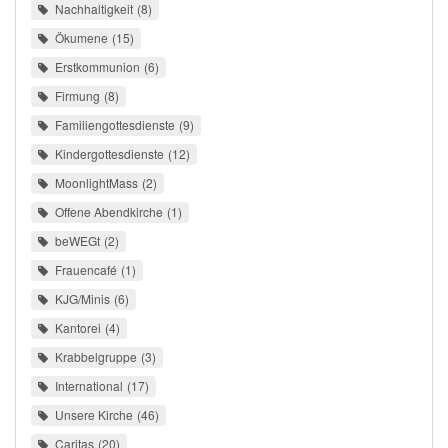
Nachhaltigkeit
8
Ökumene
15
Erstkommunion
6
Firmung
8
Familiengottesdienste
9
Kindergottesdienste
12
MoonlightMass
2
Offene Abendkirche
1
beWEGt
2
Frauencafé
1
KJG/Minis
6
Kantorei
4
Krabbelgruppe
3
International
17
Unsere Kirche
46
Caritas
20