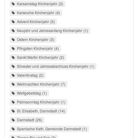
Karsamstag Kirchenjahr
3
Karwoche Kirchenjahr
4
Advent Kirchenjahr
5
Neujahr und Jahresanfang Kirchenjahr
1
Ostern Kirchenjahr
3
Pfingsten Kirchenjahr
4
Sankt Martin Kirchenjahr
2
Silvester und Jahresabschluss Kirchenjahr
1
Valentinstag
2
Weihnachten Kirchenjahr
7
Weltgebetstag
1
Palmsonntag Kirchenjahr
1
St. Elisabeth, Darmstadt
14
Darmstadt
26
Spanische Kath. Gemeinde Darmstadt
1
Thema Bio und Fair
2