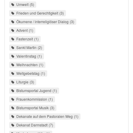
Umwelt
5
Frieden und Gerechtigkeit
3
Ökumene / interreligiöser Dialog
3
Advent
1
Fastenzeit
1
Sankt Martin
2
Valentinstag
1
Weihnachten
1
Weltgebetstag
1
Liturgie
3
Bistumsportal Jugend
1
Frauenkommission
1
Bistumsportal Musik
3
Dekanate auf dem Pastoralen Weg
1
Dekanat Darmstadt
7