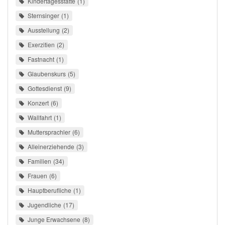
Kindertagesstätte
1
Sternsinger
1
Ausstellung
2
Exerzitien
2
Fastnacht
1
Glaubenskurs
5
Gottesdienst
9
Konzert
6
Wallfahrt
1
Muttersprachler
6
Alleinerziehende
3
Familien
34
Frauen
6
Hauptberufliche
1
Jugendliche
17
Junge Erwachsene
8