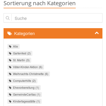
Sortierung nach Kategorien
Suche
Kategorien
Alle
Gartenfest
2
St. Martin
3
Väter-Kinder-Aktion
6
Weihnachts-Christmette
6
Computerhilfe
2
Ehevorbereitung
1
GemeindeCaritas
1
Kindertagesstätte
1