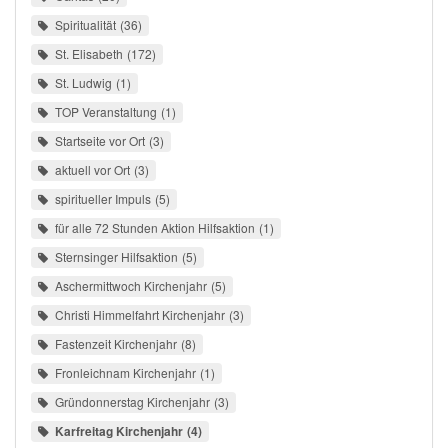
Spiritualität
36
St. Elisabeth
172
St. Ludwig
1
TOP Veranstaltung
1
Startseite vor Ort
3
aktuell vor Ort
3
spiritueller Impuls
5
für alle 72 Stunden Aktion Hilfsaktion
1
Sternsinger Hilfsaktion
5
Aschermittwoch Kirchenjahr
5
Christi Himmelfahrt Kirchenjahr
3
Fastenzeit Kirchenjahr
8
Fronleichnam Kirchenjahr
1
Gründonnerstag Kirchenjahr
3
Karfreitag Kirchenjahr
4