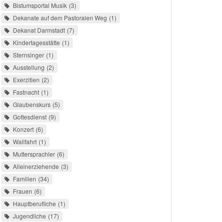
Bistumsportal Musik
3
Dekanate auf dem Pastoralen Weg
1
Dekanat Darmstadt
7
Kindertagesstätte
1
Sternsinger
1
Ausstellung
2
Exerzitien
2
Fastnacht
1
Glaubenskurs
5
Gottesdienst
9
Konzert
6
Wallfahrt
1
Muttersprachler
6
Alleinerziehende
3
Familien
34
Frauen
6
Hauptberufliche
1
Jugendliche
17