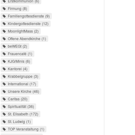
Erstkommunion
6
Firmung
8
Familiengottesdienste
9
Kindergottesdienste
12
MoonlightMass
2
Offene Abendkirche
1
beWEGt
2
Frauencafé
1
KJG/Minis
6
Kantorei
4
Krabbelgruppe
3
International
17
Unsere Kirche
46
Caritas
20
Spiritualität
36
St. Elisabeth
172
St. Ludwig
1
TOP Veranstaltung
1