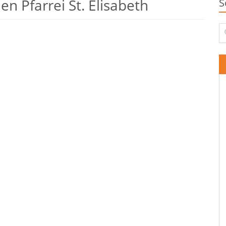
n Pfarrei St. Elisabeth
S
Su