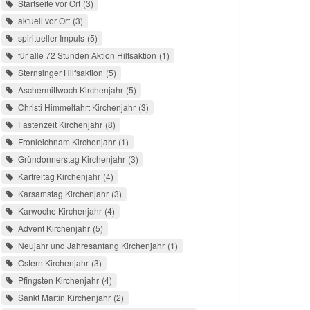
Startseite vor Ort
3
aktuell vor Ort
3
spiritueller Impuls
5
für alle 72 Stunden Aktion Hilfsaktion
1
Sternsinger Hilfsaktion
5
Aschermittwoch Kirchenjahr
5
Christi Himmelfahrt Kirchenjahr
3
Fastenzeit Kirchenjahr
8
Fronleichnam Kirchenjahr
1
Gründonnerstag Kirchenjahr
3
Karfreitag Kirchenjahr
4
Karsamstag Kirchenjahr
3
Karwoche Kirchenjahr
4
Advent Kirchenjahr
5
Neujahr und Jahresanfang Kirchenjahr
1
Ostern Kirchenjahr
3
Pfingsten Kirchenjahr
4
Sankt Martin Kirchenjahr
2