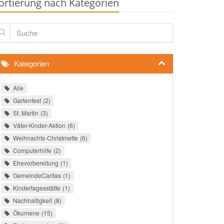
ortierung nach Kategorien
che
Kategorien
Alle
Gartenfest
2
St. Martin
3
Väter-Kinder-Aktion
6
Weihnachts-Christmette
6
Computerhilfe
2
Ehevorbereitung
1
GemeindeCaritas
1
Kindertagesstätte
1
Nachhaltigkeit
8
Ökumene
15