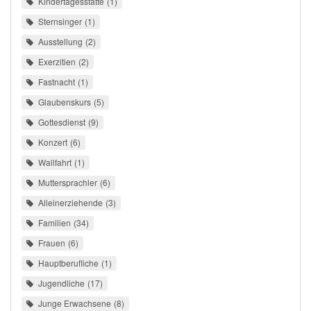
Kindertagesstätte
1
Sternsinger
1
Ausstellung
2
Exerzitien
2
Fastnacht
1
Glaubenskurs
5
Gottesdienst
9
Konzert
6
Wallfahrt
1
Muttersprachler
6
Alleinerziehende
3
Familien
34
Frauen
6
Hauptberufliche
1
Jugendliche
17
Junge Erwachsene
8