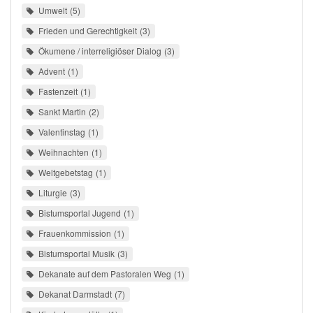
Umwelt
5
Frieden und Gerechtigkeit
3
Ökumene / interreligiöser Dialog
3
Advent
1
Fastenzeit
1
Sankt Martin
2
Valentinstag
1
Weihnachten
1
Weltgebetstag
1
Liturgie
3
Bistumsportal Jugend
1
Frauenkommission
1
Bistumsportal Musik
3
Dekanate auf dem Pastoralen Weg
1
Dekanat Darmstadt
7