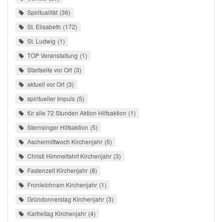
Spiritualität
36
St. Elisabeth
172
St. Ludwig
1
TOP Veranstaltung
1
Startseite vor Ort
3
aktuell vor Ort
3
spiritueller Impuls
5
für alle 72 Stunden Aktion Hilfsaktion
1
Sternsinger Hilfsaktion
5
Aschermittwoch Kirchenjahr
5
Christi Himmelfahrt Kirchenjahr
3
Fastenzeit Kirchenjahr
8
Fronleichnam Kirchenjahr
1
Gründonnerstag Kirchenjahr
3
Karfreitag Kirchenjahr
4