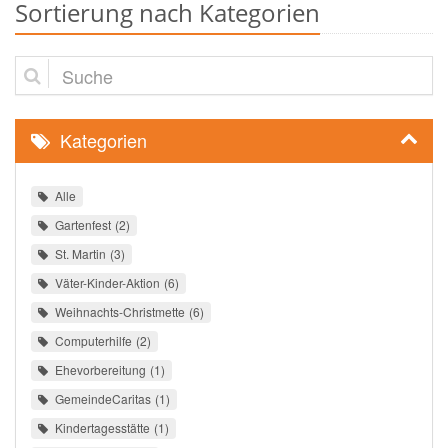
Sortierung nach Kategorien
Suche
Kategorien
Alle
Gartenfest
2
St. Martin
3
Väter-Kinder-Aktion
6
Weihnachts-Christmette
6
Computerhilfe
2
Ehevorbereitung
1
GemeindeCaritas
1
Kindertagesstätte
1