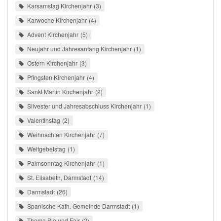
Karsamstag Kirchenjahr
3
Karwoche Kirchenjahr
4
Advent Kirchenjahr
5
Neujahr und Jahresanfang Kirchenjahr
1
Ostern Kirchenjahr
3
Pfingsten Kirchenjahr
4
Sankt Martin Kirchenjahr
2
Silvester und Jahresabschluss Kirchenjahr
1
Valentinstag
2
Weihnachten Kirchenjahr
7
Weltgebetstag
1
Palmsonntag Kirchenjahr
1
St. Elisabeth, Darmstadt
14
Darmstadt
26
Spanische Kath. Gemeinde Darmstadt
1
Thema Bio und Fair
2