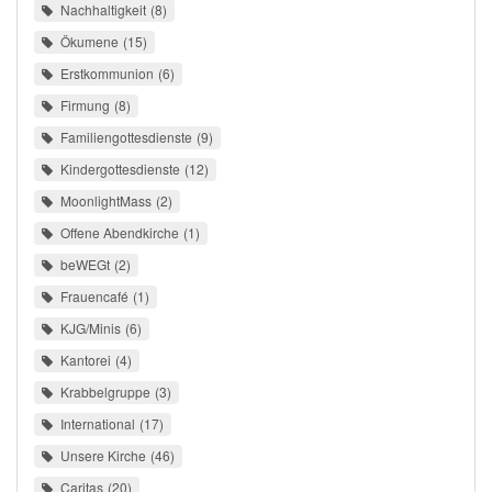
Nachhaltigkeit
8
Ökumene
15
Erstkommunion
6
Firmung
8
Familiengottesdienste
9
Kindergottesdienste
12
MoonlightMass
2
Offene Abendkirche
1
beWEGt
2
Frauencafé
1
KJG/Minis
6
Kantorei
4
Krabbelgruppe
3
International
17
Unsere Kirche
46
Caritas
20