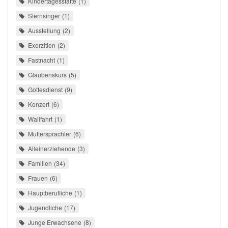
Kindertagesstätte
1
Sternsinger
1
Ausstellung
2
Exerzitien
2
Fastnacht
1
Glaubenskurs
5
Gottesdienst
9
Konzert
6
Wallfahrt
1
Muttersprachler
6
Alleinerziehende
3
Familien
34
Frauen
6
Hauptberufliche
1
Jugendliche
17
Junge Erwachsene
8