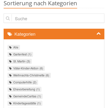
Sortierung nach Kategorien
Suche
Kategorien
Alle
Gartenfest
1
St. Martin
3
Väter-Kinder-Aktion
6
Weihnachts-Christmette
6
Computerhilfe
2
Ehevorbereitung
1
GemeindeCaritas
1
Kindertagesstätte
1