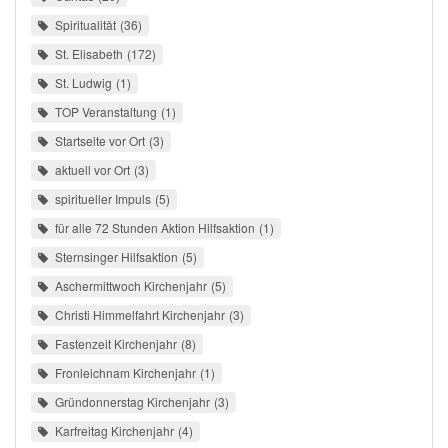
Spiritualität
36
St. Elisabeth
172
St. Ludwig
1
TOP Veranstaltung
1
Startseite vor Ort
3
aktuell vor Ort
3
spiritueller Impuls
5
für alle 72 Stunden Aktion Hilfsaktion
1
Sternsinger Hilfsaktion
5
Aschermittwoch Kirchenjahr
5
Christi Himmelfahrt Kirchenjahr
3
Fastenzeit Kirchenjahr
8
Fronleichnam Kirchenjahr
1
Gründonnerstag Kirchenjahr
3
Karfreitag Kirchenjahr
4