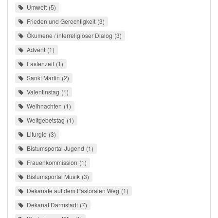
Umwelt
5
Frieden und Gerechtigkeit
3
Ökumene / interreligiöser Dialog
3
Advent
1
Fastenzeit
1
Sankt Martin
2
Valentinstag
1
Weihnachten
1
Weltgebetstag
1
Liturgie
3
Bistumsportal Jugend
1
Frauenkommission
1
Bistumsportal Musik
3
Dekanate auf dem Pastoralen Weg
1
Dekanat Darmstadt
7