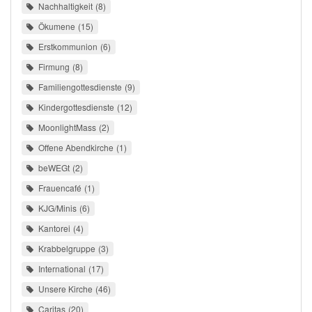
Nachhaltigkeit
8
Ökumene
15
Erstkommunion
6
Firmung
8
Familiengottesdienste
9
Kindergottesdienste
12
MoonlightMass
2
Offene Abendkirche
1
beWEGt
2
Frauencafé
1
KJG/Minis
6
Kantorei
4
Krabbelgruppe
3
International
17
Unsere Kirche
46
Caritas
20