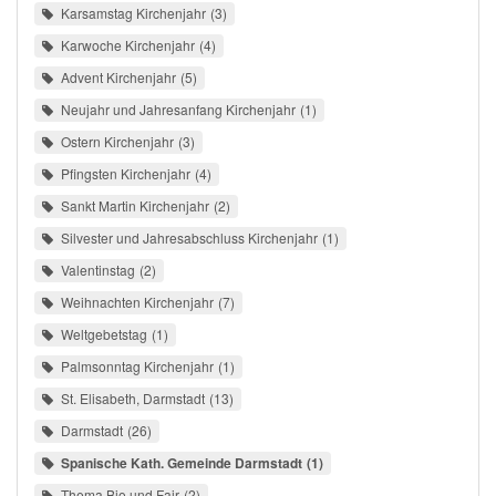
Karsamstag Kirchenjahr
3
Karwoche Kirchenjahr
4
Advent Kirchenjahr
5
Neujahr und Jahresanfang Kirchenjahr
1
Ostern Kirchenjahr
3
Pfingsten Kirchenjahr
4
Sankt Martin Kirchenjahr
2
Silvester und Jahresabschluss Kirchenjahr
1
Valentinstag
2
Weihnachten Kirchenjahr
7
Weltgebetstag
1
Palmsonntag Kirchenjahr
1
St. Elisabeth, Darmstadt
13
Darmstadt
26
Spanische Kath. Gemeinde Darmstadt
1
Thema Bio und Fair
2