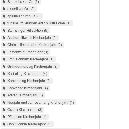
Startseite vor Ort
3
aktuell vor Ort
3
spiritueller Impuls
5
für alle 72 Stunden Aktion Hilfsaktion
1
Sternsinger Hilfsaktion
5
Aschermittwoch Kirchenjahr
5
Christi Himmelfahrt Kirchenjahr
3
Fastenzeit Kirchenjahr
8
Fronleichnam Kirchenjahr
1
Gründonnerstag Kirchenjahr
3
Karfreitag Kirchenjahr
4
Karsamstag Kirchenjahr
3
Karwoche Kirchenjahr
4
Advent Kirchenjahr
5
Neujahr und Jahresanfang Kirchenjahr
1
Ostern Kirchenjahr
3
Pfingsten Kirchenjahr
4
Sankt Martin Kirchenjahr
2