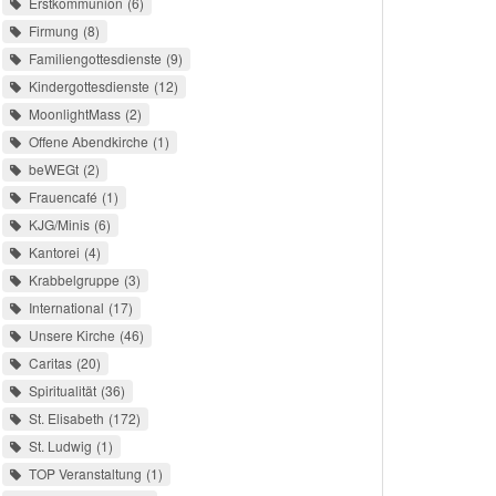
Erstkommunion
6
Firmung
8
Familiengottesdienste
9
Kindergottesdienste
12
MoonlightMass
2
Offene Abendkirche
1
beWEGt
2
Frauencafé
1
KJG/Minis
6
Kantorei
4
Krabbelgruppe
3
International
17
Unsere Kirche
46
Caritas
20
Spiritualität
36
St. Elisabeth
172
St. Ludwig
1
TOP Veranstaltung
1