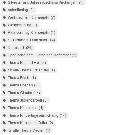
Silvester und Jahresabschluss Kirchenjahr
1
Valentinstag
2
Weihnachten Kirchenjahr
7
Weltgebetstag
1
Palmsonntag Kirchenjahr
1
St. Elisabeth, Darmstadt
14
Darmstadt
26
Spanische Kath. Gemeinde Darmstadt
1
Thema Bio und Fair
2
für alle Thema Erziehung
1
Thema Flucht
1
Thema Frieden
1
Thema Glaube
14
Thema Jugendarbeit
5
Thema Katechese
4
Thema Kindertageseinrichtung
14
Thema Kunst und Kultur
2
für alle Thema Medien
1